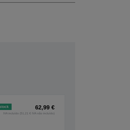
62,99 €
stock
IVA incluído (51,21 € IVA não incluído)