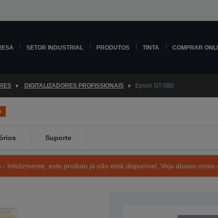
RESA
SETOR INDUSTRIAL
PRODUTOS
TINTA
COMPRAR ONL
ORES
DIGITALIZADORES PROFISSIONAIS
Epson GT-S80
o
órios
Suporte
- Infelizmente, este produto já não está disponível. Veja abaixo como 
SKU: B11B194091