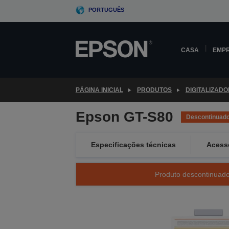
Skip
PORTUGUÊS
to
main
content
CASA
EMP
PÁGINA INICIAL
PRODUTOS
DIGITALIZAD
Epson GT-S80
Descontinuad
Especificações técnicas
Acess
Produto descontinuado 