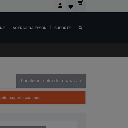
INE
ACERCA DA EPSON
SUPORTE
Localizar centro de reparação
obter suporte contínuo.