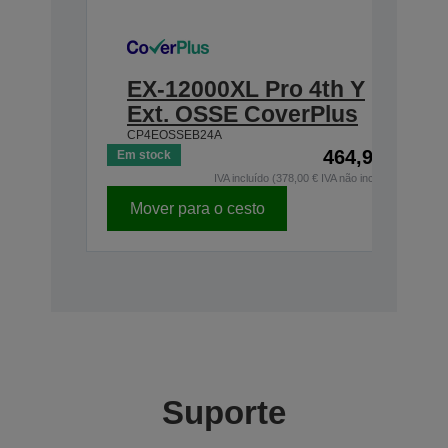
EX-12000XL Pro 4th Y
Ext. OSSE CoverPlus
CP4EOSSEB24A
464,94 €
Em stock
IVA incluído (378,00 € IVA não incluído)
Mover para o cesto
Suporte