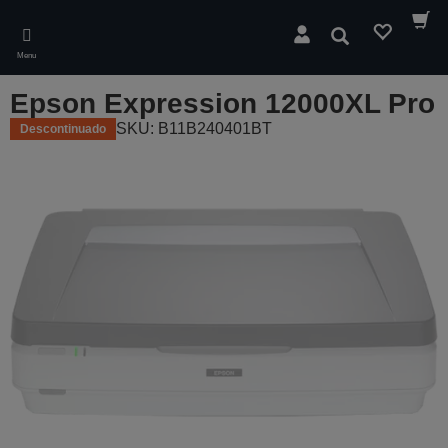
Skip
to
Pesquisar
main
Menu
content
Epson Expression 12000XL Pro
SKU: B11B240401BT
Descontinuado