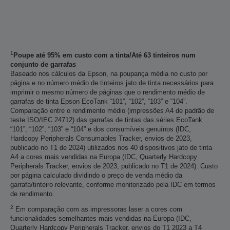
1
Poupe até 95% em custo com a tinta/Até 63 tinteiros num
conjunto de garrafas
Baseado nos cálculos da Epson, na poupança média no custo por
página e no número médio de tinteiros jato de tinta necessários para
imprimir o mesmo número de páginas que o rendimento médio de
garrafas de tinta Epson EcoTank “101”, “102”, “103” e “104”.
Comparação entre o rendimento médio (impressões A4 de padrão de
teste ISO/IEC 24712) das garrafas de tintas das séries EcoTank
“101”, “102”, “103” e “104” e dos consumíveis genuínos (IDC,
Hardcopy Peripherals Consumables Tracker, envios de 2023,
publicado no T1 de 2024) utilizados nos 40 dispositivos jato de tinta
A4 a cores mais vendidas na Europa (IDC, Quarterly Hardcopy
Peripherals Tracker, envios de 2023, publicado no T1 de 2024). Custo
por página calculado dividindo o preço de venda médio da
garrafa/tinteiro relevante, conforme monitorizado pela IDC em termos
de rendimento.
2
Em comparação com as impressoras laser a cores com
funcionalidades semelhantes mais vendidas na Europa (IDC,
Quarterly Hardcopy Peripherals Tracker, envios do T1 2023 a T4