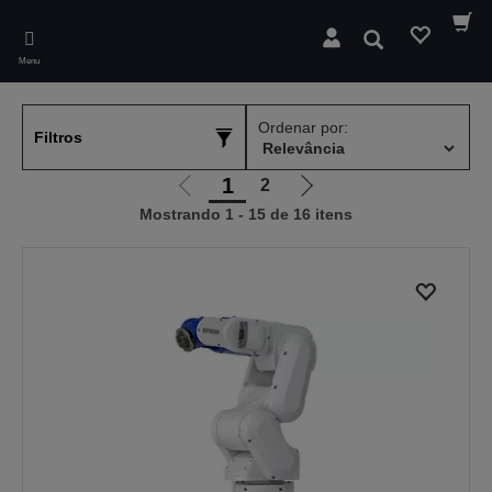
Skip
to
Pesquisar
main
Menu
content
Ordenar por:
Filtros
1
2
Ir
Ir
Mostrando 1 - 15 de 16 itens
para
para
a
a
página
próxima
anterior
página