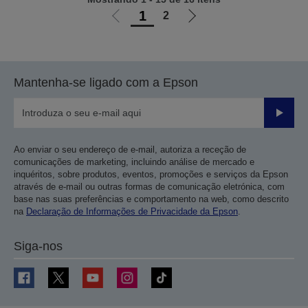
1
2
Ir
Ir
para
para
a
a
página
próxima
Mantenha-se ligado com a Epson
anterior
página
Enviar
Ao enviar o seu endereço de e-mail, autoriza a receção de
comunicações de marketing, incluindo análise de mercado e
inquéritos, sobre produtos, eventos, promoções e serviços da Epson
através de e-mail ou outras formas de comunicação eletrónica, com
base nas suas preferências e comportamento na web, como descrito
na
Declaração de Informações de Privacidade da Epson
.
Siga-nos