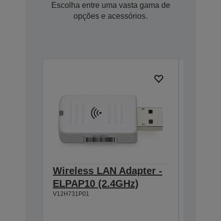
Escolha entre uma vasta gama de
opções e acessórios.
Wireless LAN Adapter -
Extern
ELPAP10 (2.4GHz)
ELPSP
V12H731P01
2 x alti
Amplifi
Ligue 