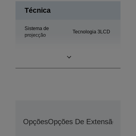
Técnica
Sistema de
Tecnologia 3LCD
projecção
0,67 polegada
Painel LCD
com MLA (D10)
Opções
Opções De Extensão De G