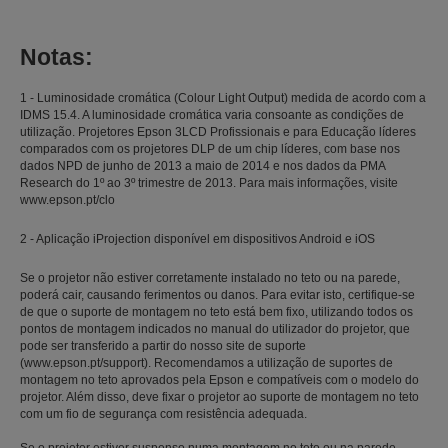
Notas:
1 - Luminosidade cromática (Colour Light Output) medida de acordo com a
IDMS 15.4. A luminosidade cromática varia consoante as condições de
utilização. Projetores Epson 3LCD Profissionais e para Educação líderes
comparados com os projetores DLP de um chip líderes, com base nos
dados NPD de junho de 2013 a maio de 2014 e nos dados da PMA
Research do 1º ao 3º trimestre de 2013. Para mais informações, visite
www.epson.pt/clo
2 - Aplicação iProjection disponível em dispositivos Android e iOS
Se o projetor não estiver corretamente instalado no teto ou na parede,
poderá cair, causando ferimentos ou danos. Para evitar isto, certifique-se
de que o suporte de montagem no teto está bem fixo, utilizando todos os
pontos de montagem indicados no manual do utilizador do projetor, que
pode ser transferido a partir do nosso site de suporte
(www.epson.pt/support). Recomendamos a utilização de suportes de
montagem no teto aprovados pela Epson e compatíveis com o modelo do
projetor. Além disso, deve fixar o projetor ao suporte de montagem no teto
com um fio de segurança com resistência adequada.
Se o projetor estiver suspenso numa montagem no teto ou na parede,