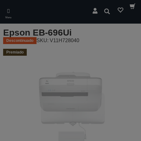
Skip
to
Pesquisar
main
Menu
content
Epson EB-696Ui
SKU: V11H728040
Descontinuado
Premiado