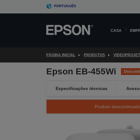
Skip
PORTUGUÊS
to
main
content
CASA
EMP
PÁGINA INICIAL
PRODUTOS
VIDEOPROJE
Epson EB-455Wi
Descont
Especificações técnicas
Acess
Produto descontinuado 