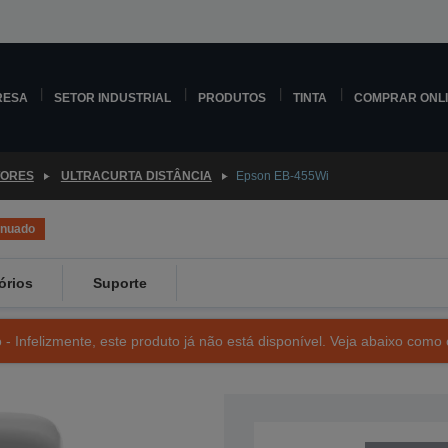
RESA
SETOR INDUSTRIAL
PRODUTOS
TINTA
COMPRAR ONL
TORES
ULTRACURTA DISTÂNCIA
Epson EB-455Wi
inuado
órios
Suporte
- Infelizmente, este produto já não está disponível. Veja abaixo como 
SKU: V11H440040