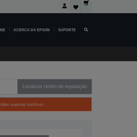
INE
ACERCA DA EPSON
SUPORTE
Localizar centro de reparação
obter suporte contínuo.