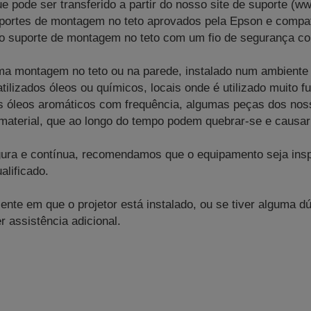
que pode ser transferido a partir do nosso site de suporte (w
ortes de montagem no teto aprovados pela Epson e compatí
 ao suporte de montagem no teto com um fio de segurança c
uma montagem no teto ou na parede, instalado num ambient
atilizados óleos ou químicos, locais onde é utilizado muito
 óleos aromáticos com frequência, algumas peças dos noss
aterial, que ao longo do tempo podem quebrar-se e causar a
gura e contínua, recomendamos que o equipamento seja insp
alificado.
nte em que o projetor está instalado, ou se tiver alguma d
 assistência adicional.