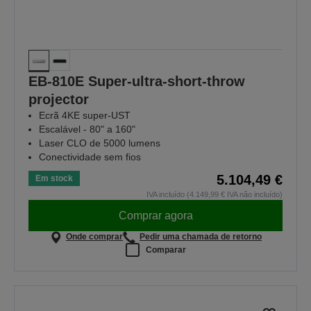
EB-810E Super-ultra-short-throw
projector
Ecrã 4KE super-UST
Escalável - 80" a 160"
Laser CLO de 5000 lumens
Conectividade sem fios
5.104,49 €
Em stock
IVA incluído (4.149,99 € IVA não incluído)
Comprar agora
Onde comprar
Pedir uma chamada de retorno
Comparar