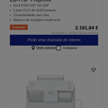
Ecrã FHD UST 49-150"
Laser CLO de 4100 lumens
Conectividade sem fios
Mistura de margens multi-ecrã
2.161,84 €
Esgotado
IVA incluído (1.757,59 € IVA não incluído)
Pedir uma chamada de retorno
Onde comprar
Comparar