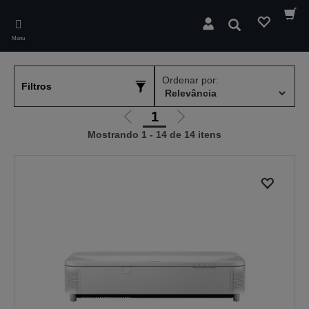
Skip
to
Pesquisar
main
Menu
content
Ordenar por:
Filtros
1
Ir
Ir
Mostrando 1 - 14 de 14 itens
para
para
a
a
página
próxima
anterior
página