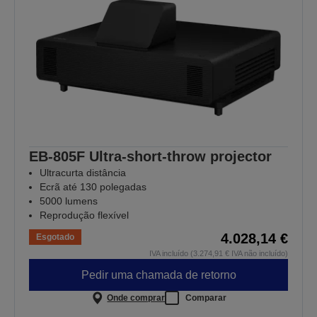
EB-805F Ultra-short-throw projector
Ultracurta distância
Ecrã até 130 polegadas
5000 lumens
Reprodução flexível
4.028,14 €
Esgotado
IVA incluído (3.274,91 € IVA não incluído)
Pedir uma chamada de retorno
Onde comprar
Comparar