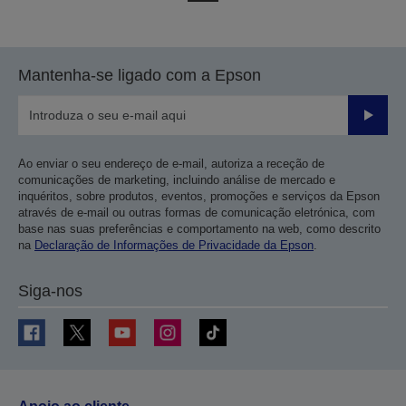
para
para
a
a
página
próxima
Mantenha-se ligado com a Epson
anterior
página
Enviar
Ao enviar o seu endereço de e-mail, autoriza a receção de
comunicações de marketing, incluindo análise de mercado e
inquéritos, sobre produtos, eventos, promoções e serviços da Epson
através de e-mail ou outras formas de comunicação eletrónica, com
base nas suas preferências e comportamento na web, como descrito
na
Declaração de Informações de Privacidade da Epson
.
Siga-nos