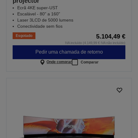
projector
Ecrã 4KE super-UST
Escalável - 80" a 160"
Laser 3LCD de 5000 lumens
Conectividade sem fios
5.104,49 €
Esgotado
IVA incluído (4.149,99 € IVA não incluído)
Pedir uma chamada de retorno
Onde comprar
Comparar