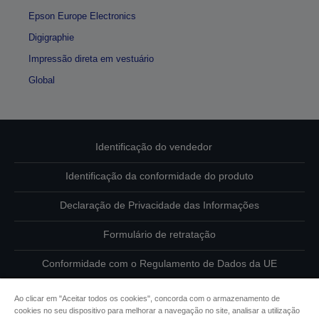
Epson Europe Electronics
Digigraphie
Impressão direta em vestuário
Global
Identificação do vendedor
Identificação da conformidade do produto
Declaração de Privacidade das Informações
Formulário de retratação
Conformidade com o Regulamento de Dados da UE
Contacte-nos sobre os seus dados
Ao clicar em "Aceitar todos os cookies", concorda com o armazenamento de
cookies no seu dispositivo para melhorar a navegação no site, analisar a utilização