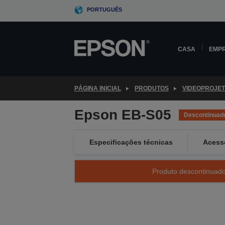
Skip
PORTUGUÊS
to
main
content
CASA
EMP
PÁGINA INICIAL
PRODUTOS
VIDEOPROJE
Epson EB-S05
Descontinuad
Especificações técnicas
Acess
Produto descontinuado 