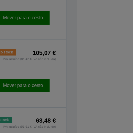
Mover para o cesto
105,07 €
xo stock
IVA incluído (85,42 € IVA não incluído)
Mover para o cesto
63,48 €
stock
IVA incluído (51,61 € IVA não incluído)