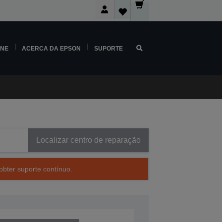
INE
ACERCA DA EPSON
SUPORTE
Localizar centro de reparação
obter suporte contínuo.