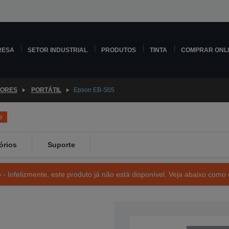
RESA
SETOR INDUSTRIAL
PRODUTOS
TINTA
COMPRAR ONL
TORES
PORTÁTIL
Epson EB-S05
o
órios
Suporte
- Infelizmente, este produto já não está disponível. Veja abaixo como 
SKU: V11H838040