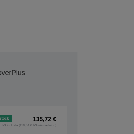
SVGA
verPlus
135,72 €
stock
IVA incluído (110,34 € IVA não incluído)