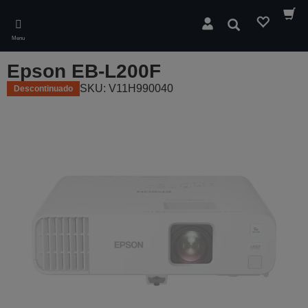
Skip
to
Pesquisar
main
Menu
content
Epson EB-L200F
SKU: V11H990040
Descontinuado