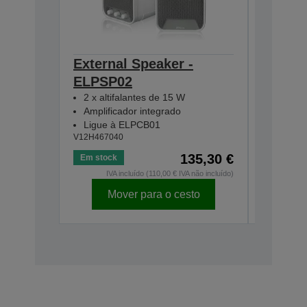
External Speaker -
Wirele
ELPSP02
ELPAP
2 x altifalantes de 15 W
5GHz)
Amplificador integrado
V12H005A
Ligue à ELPCB01
V12H467040
135,30 €
Em stock
Em stock
IVA incluído (110,00 € IVA não incluído)
IVA
Mover para o cesto
Mo