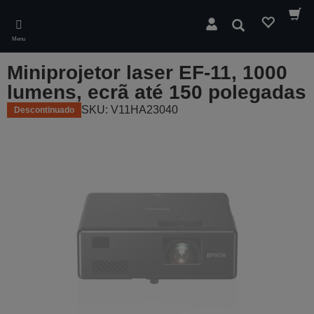
Skip
to
Pesquisar
main
Menu
content
Miniprojetor laser EF-11, 1000
lumens, ecrã até 150 polegadas
SKU: V11HA23040
Descontinuado