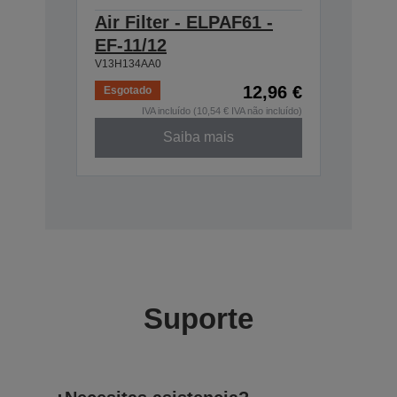
Air Filter - ELPAF61 -
EF-11/12
V13H134AA0
12,96 €
Esgotado
IVA incluído (10,54 € IVA não incluído)
Saiba mais
Suporte