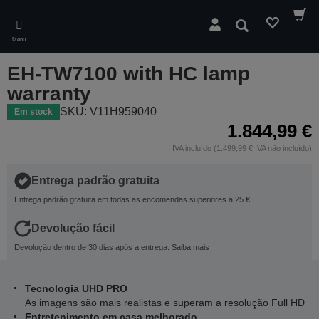
Skip
to
Pesquisar
main
Menu
content
EH-TW7100 with HC lamp
warranty
SKU: V11H959040
Em stock
1.844,99 €
IVA incluído (1.499,99 € IVA não incluído)
Entrega padrão gratuita
Entrega padrão gratuita em todas as encomendas superiores a 25 €
Devolução fácil
Devolução dentro de 30 dias após a entrega.
Saiba mais
Tecnologia UHD PRO
As imagens são mais realistas e superam a resolução Full HD
Entretenimento em casa melhorado