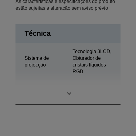
As características e especificações do produto
estão sujeitas a alteração sem aviso prévio
Técnica
Tecnologia 3LCD,
Sistema de
Obturador de
projecção
cristais líquidos
RGB
0,61 polegada
Painel LCD
com C2 Fine