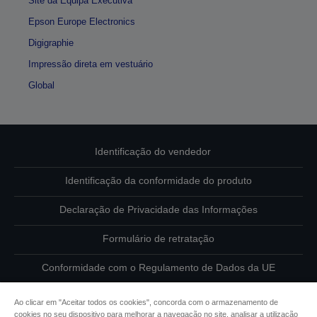
Site da Equipa Executiva
Epson Europe Electronics
Digigraphie
Impressão direta em vestuário
Global
Identificação do vendedor
Identificação da conformidade do produto
Declaração de Privacidade das Informações
Formulário de retratação
Conformidade com o Regulamento de Dados da UE
Contacte-nos sobre os seus dados
Ao clicar em "Aceitar todos os cookies", concorda com o armazenamento de
cookies no seu dispositivo para melhorar a navegação no site, analisar a utilização