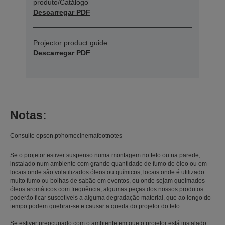
produto/Catálogo
Descarregar PDF
Projector product guide
Descarregar PDF
Notas:
Consulte epson.pt/homecinemafootnotes
Se o projetor estiver suspenso numa montagem no teto ou na parede,
instalado num ambiente com grande quantidade de fumo de óleo ou em
locais onde são volatilizados óleos ou químicos, locais onde é utilizado
muito fumo ou bolhas de sabão em eventos, ou onde sejam queimados
óleos aromáticos com frequência, algumas peças dos nossos produtos
poderão ficar suscetíveis a alguma degradação material, que ao longo do
tempo podem quebrar-se e causar a queda do projetor do teto.
Se estiver preocupado com o ambiente em que o projetor está instalado,