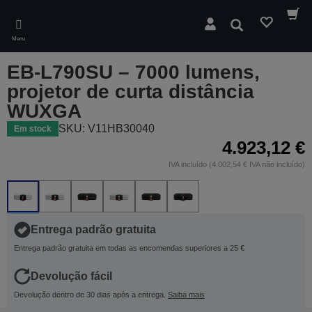
Skip
to
Pesquisar
main
Menu
content
EB-L790SU – 7000 lumens,
projetor de curta distância
WUXGA
SKU: V11HB30040
Em stock
4.923,12 €
IVA incluído (4.002,54 € IVA não incluído)
Entrega padrão gratuita
Entrega padrão gratuita em todas as encomendas superiores a 25 €
Devolução fácil
Devolução dentro de 30 dias após a entrega.
Saiba mais