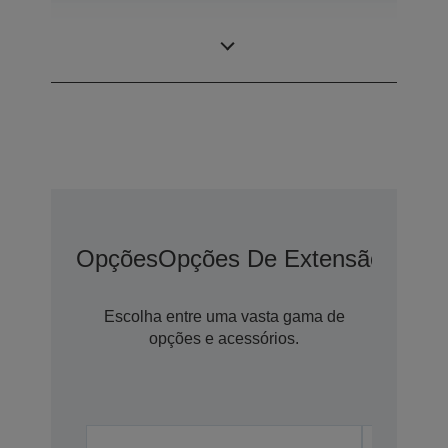
0,67 polegada
Painel LCD
com C2 Fine
Opções
Opções De Extensão De G
Escolha entre uma vasta gama de
opções e acessórios.