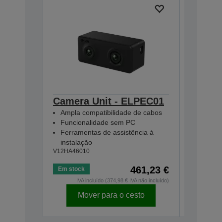
Camera Unit - ELPEC01
Extern
Ampla compatibilidade de cabos
ELPSP
Funcionalidade sem PC
2 x alti
Ferramentas de assistência à
Amplifi
instalação
Ligue 
V12HA46010
V12H4670
461,23 €
Em stock
Em stock
IVA incluído (374,98 € IVA não incluído)
IVA
Mover para o cesto
Mo