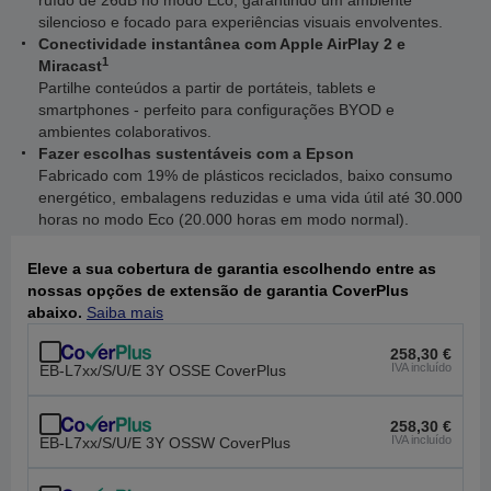
ruído de 26dB no modo Eco, garantindo um ambiente
silencioso e focado para experiências visuais envolventes.
Conectividade instantânea com Apple AirPlay 2 e
1
Miracast
Partilhe conteúdos a partir de portáteis, tablets e
smartphones - perfeito para configurações BYOD e
ambientes colaborativos.
Fazer escolhas sustentáveis com a Epson
Fabricado com 19% de plásticos reciclados, baixo consumo
energético, embalagens reduzidas e uma vida útil até 30.000
horas no modo Eco (20.000 horas em modo normal).
Eleve a sua cobertura de garantia escolhendo entre as
nossas opções de extensão de garantia CoverPlus
abaixo.
Saiba mais
258,30 €
IVA incluído
EB-L7xx/S/U/E 3Y OSSE CoverPlus
258,30 €
IVA incluído
EB-L7xx/S/U/E 3Y OSSW CoverPlus