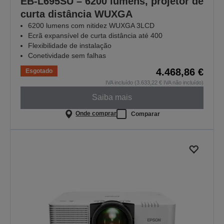
EB-L695SU – 6200 lumens, projetor de
curta distância WUXGA
6200 lumens com nitidez WUXGA 3LCD
Ecrã expansível de curta distância até 400
Flexibilidade de instalação
Conetividade sem falhas
4.468,86 €
Esgotado
IVA incluído (3.633,22 € IVA não incluído)
Saiba mais
Onde comprar
Comparar