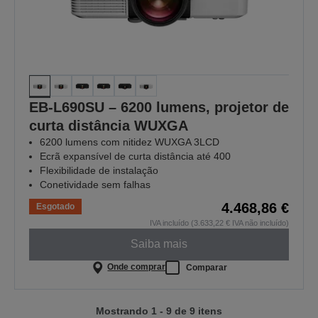
EB-L690SU – 6200 lumens, projetor de
curta distância WUXGA
6200 lumens com nitidez WUXGA 3LCD
Ecrã expansível de curta distância até 400
Flexibilidade de instalação
Conetividade sem falhas
4.468,86 €
Esgotado
IVA incluído (3.633,22 € IVA não incluído)
Saiba mais
Onde comprar
Comparar
Mostrando 1 - 9 de 9 itens