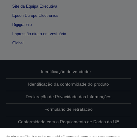
Site da Equipa Executiva
Epson Europe Electronics
Digigraphie
Impressão direta em vestuário
Global
Identificação do vendedor
Identificação da conformidade do produto
Declaração de Privacidade das Informações
Formulário de retratação
Conformidade com o Regulamento de Dados da UE
Contacte-nos sobre os seus dados
Ao clicar em "Aceitar todos os cookies", concorda com o armazenamento de