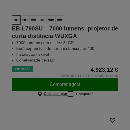
EB-L790SU – 7000 lumens, projetor de
curta distância WUXGA
7000 lumens com nitidez 3LCD
Ecrã expansível de curta distância até 400
Instalação flexível
Conetividade versátil
4.923,12 €
Em stock
IVA incluído (4.002,54 € IVA não incluído)
Comprar agora
Onde comprar
Comparar