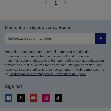
1
Ir
Ir
para
para
a
a
página
próxima
Mantenha-se ligado com a Epson
anterior
página
Enviar
Ao enviar o seu endereço de e-mail, autoriza a receção de
comunicações de marketing, incluindo análise de mercado e
inquéritos, sobre produtos, eventos, promoções e serviços da Epson
através de e-mail ou outras formas de comunicação eletrónica, com
base nas suas preferências e comportamento na web, como descrito
na
Declaração de Informações de Privacidade da Epson
.
Siga-nos