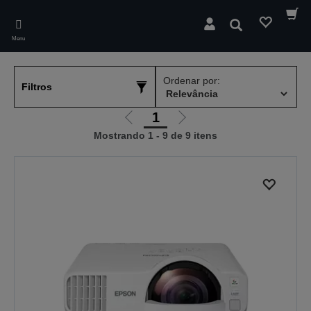
Skip
to
Pesquisar
main
Menu
content
Ordenar por:
Filtros
1
Ir
Ir
Mostrando 1 - 9 de 9 itens
para
para
a
a
página
próxima
anterior
página