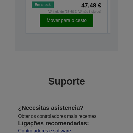
47,48 €
Em stock
Em stock
IVA incluído (38,60 € IVA não incluído)
IV
Mover para o cesto
Mo
Suporte
¿Necesitas asistencia?
Obter os controladores mais recentes
Ligações recomendadas:
Controladores e software