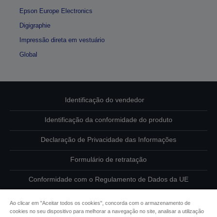
Epson Europe Electronics
Digigraphie
Impressão direta em vestuário
Global
Identificação do vendedor
Identificação da conformidade do produto
Declaração de Privacidade das Informações
Formulário de retratação
Conformidade com o Regulamento de Dados da UE
Contacte-nos sobre os seus dados
Ao clicar em "Aceitar todos os cookies", concorda com o armazenamento de
cookies no seu dispositivo para melhorar a navegação no site, analisar a utilização