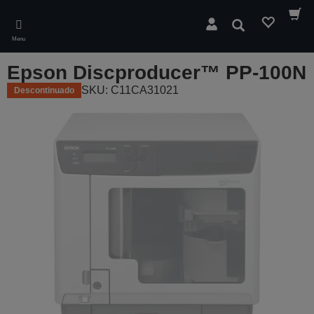
Skip
to
Pesquisar
main
Menu
content
Epson Discproducer™ PP-100N
SKU: C11CA31021
Descontinuado