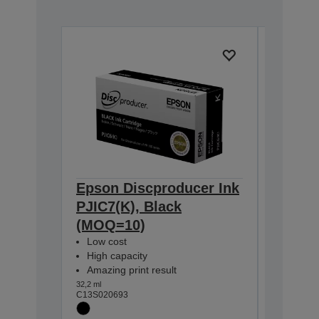
Epson Discproducer Ink
Epson 
PJIC7(K), Black
PJIC7(
(MOQ=10)
(MOQ=
Low cost
Low cos
High capacity
High ca
Amazing print result
Amazing
32,2 ml
31,5 ml
C13S020693
C13S0206