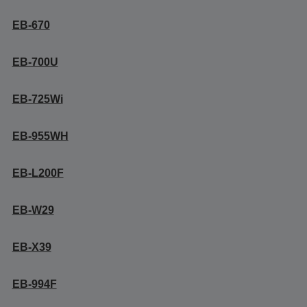
EB-670
EB-700U
EB-725Wi
EB-955WH
EB-L200F
EB-W29
EB-X39
EB-994F