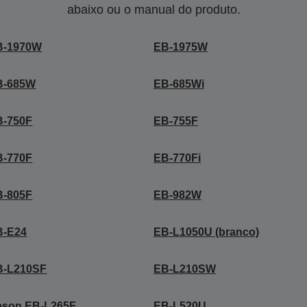
abaixo ou o manual do produto.
B-1970W
EB-1975W
B-685W
EB-685Wi
B-750F
EB-755F
B-770F
EB-770Fi
B-805F
EB-982W
B-E24
EB-L1050U (branco)
B-L210SF
EB-L210SW
pson EB-L265F
EB-L520U