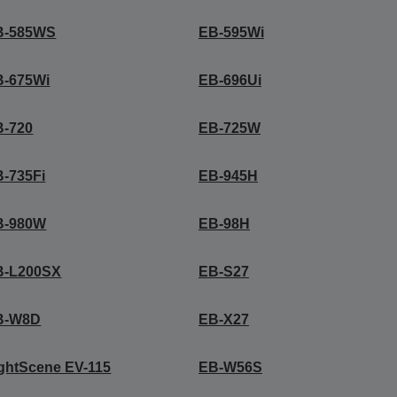
B-585WS
EB-595Wi
B-675Wi
EB-696Ui
B-720
EB-725W
-735Fi
EB-945H
B-980W
EB-98H
B-L200SX
EB-S27
B-W8D
EB-X27
ghtScene EV-115
EB-W56S