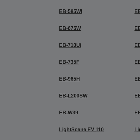
EB-585Wi
E
EB-675W
E
EB-710Ui
E
EB-735F
EB
EB-965H
E
EB-L200SW
E
EB-W39
E
LightScene EV-110
Li