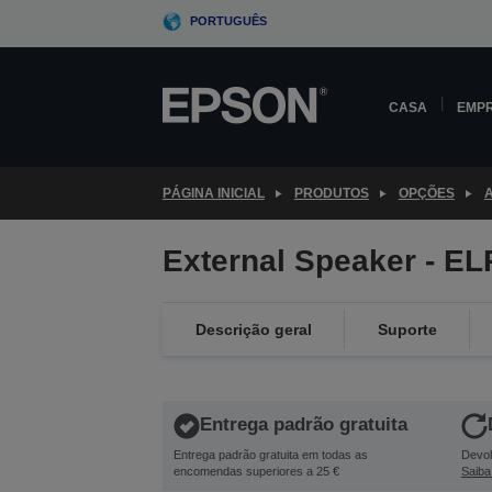
Skip
PORTUGUÊS
to
main
content
CASA
EMP
PÁGINA INICIAL
PRODUTOS
OPÇÕES
External Speaker - E
Descrição geral
Suporte
Entrega padrão gratuita
Entrega padrão gratuita em todas as
Devol
encomendas superiores a 25 €
Saiba