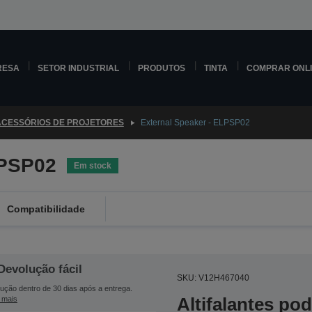
RESA
SETOR INDUSTRIAL
PRODUTOS
TINTA
COMPRAR ONL
ACESSÓRIOS DE PROJETORES
External Speaker - ELPSP02
LPSP02
Em stock
Compatibilidade
Devolução fácil
SKU: V12H467040
ução dentro de 30 dias após a entrega.
Altifalantes po
 mais