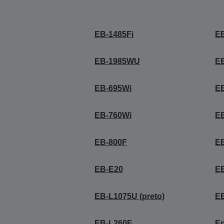
EB-1485Fi
E
EB-1985WU
E
EB-695Wi
E
EB-760Wi
E
EB-800F
E
EB-E20
E
EB-L1075U (preto)
E
EB-L260F
E