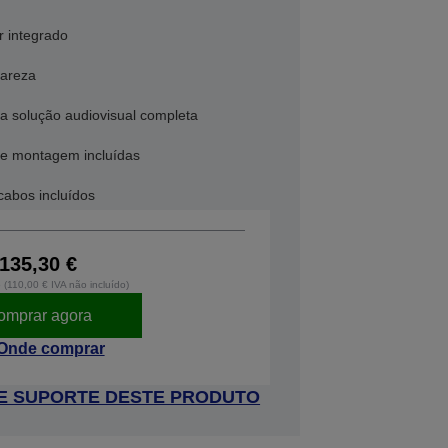
r integrado
lareza
 solução audiovisual completa
 de montagem incluídas
cabos incluídos
135,30 €
o (110,00 € IVA não incluído)
omprar agora
Onde comprar
 DE SUPORTE DESTE PRODUTO