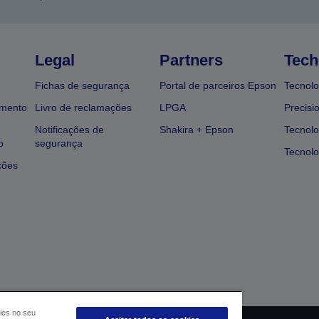
Legal
Partners
Tech
Fichas de segurança
Portal de parceiros Epson
Tecnolo
amento
Livro de reclamações
LPGA
Precisi
Notificações de
Shakira + Epson
Tecnolo
o
segurança
Tecnolo
ções
ies no seu