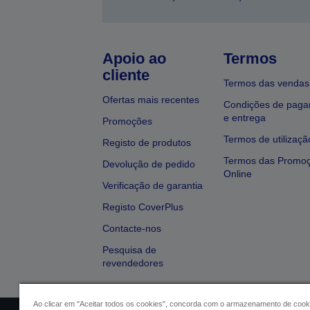
Apoio ao
Termos
cliente
Termos das vendas
Ofertas mais recentes
Condições de pag
e entrega
Promoções
Termos de utilizaçã
Registo de produtos
Termos das Promo
Devolução de pedido
Online
Verificação de garantia
Registo CoverPlus
Contacte-nos
Pesquisa de
revendedores
Ao clicar em "Aceitar todos os cookies", concorda com o armazenamento de cook