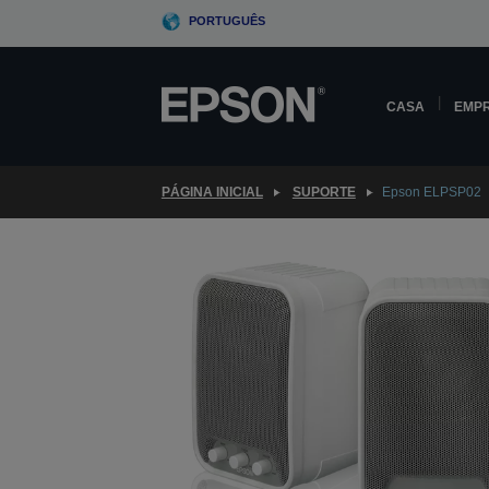
Skip
PORTUGUÊS
to
main
content
CASA
EMP
PÁGINA INICIAL
SUPORTE
Epson ELPSP02