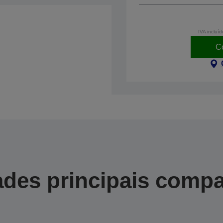
IVA incluíd
C
des principais compa