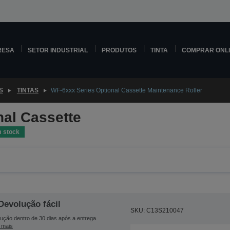
RESA
SETOR INDUSTRIAL
PRODUTOS
TINTA
COMPRAR ONL
S
TINTAS
WF-6xxx Series Optional Cassette Maintenance Roller
nal Cassette
 stock
Devolução fácil
SKU: C13S210047
ução dentro de 30 dias após a entrega.
 mais