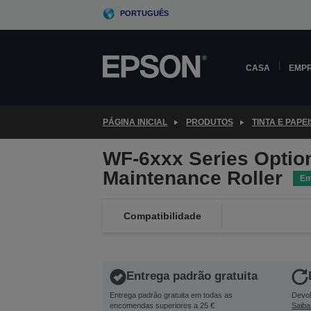
Skip
PORTUGUÊS
to
main
content
CASA
EMP
PÁGINA INICIAL
PRODUTOS
TINTA E PAPEI
WF-6xxx Series Optio
Maintenance Roller
Em
Compatibilidade
Entrega padrão gratuita
Entrega padrão gratuita em todas as
Devol
encomendas superiores a 25 €
Saiba