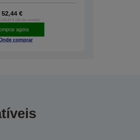
52,44 €
o (42,63 € IVA não incluído)
omprar agora
Onde comprar
tíveis