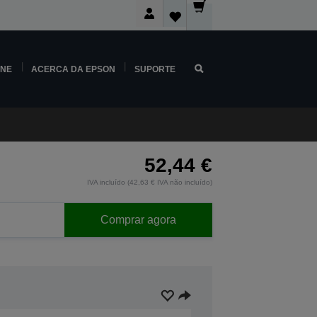
INE
ACERCA DA EPSON
SUPORTE
52,44 €
IVA incluído (42,63 € IVA não incluído)
Comprar agora