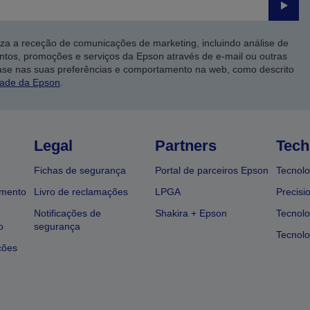
Enviar
iza a receção de comunicações de marketing, incluindo análise de
ntos, promoções e serviços da Epson através de e-mail ou outras
ase nas suas preferências e comportamento na web, como descrito
dade da Epson
.
Legal
Partners
Tech
Fichas de segurança
Portal de parceiros Epson
Tecnolo
amento
Livro de reclamações
LPGA
Precisi
Notificações de
Shakira + Epson
Tecnolo
o
segurança
Tecnolo
ções