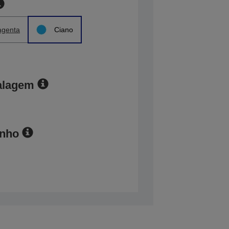
genta
Ciano
alagem
anho