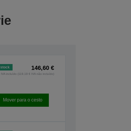
ie
146,60 €
stock
IVA incluído (119,19 € IVA não incluído)
Mover para o cesto