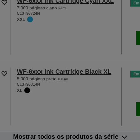
WF-6xxx Ink Cartridge Cyan XXL
Em 
7 000 páginas ciano
69 ml
C13T90724N
XXL
WF-6xxx Ink Cartridge Black XL
Em 
5 000 páginas preto
100 ml
C13T90814N
XL
Mostrar todos os produtos da série