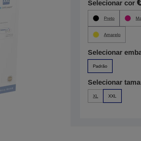
Selecionar cor
Preto
Ma
Amarelo
Selecionar emb
Padrão
Selecionar tam
XL
XXL