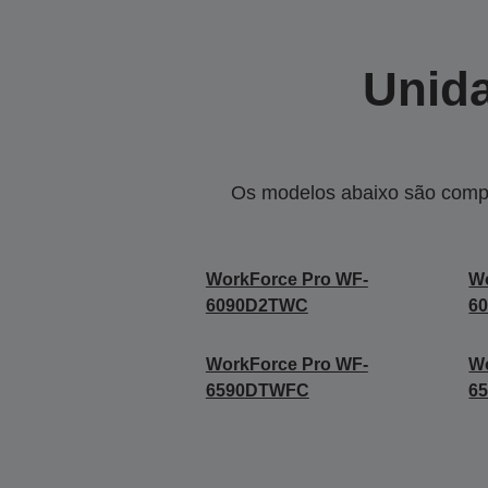
Unida
Os modelos abaixo são compa
WorkForce Pro WF-
Wo
6090D2TWC
6
WorkForce Pro WF-
Wo
6590DTWFC
6