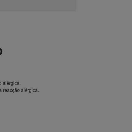
o
 alérgica.
a reacção alérgica.