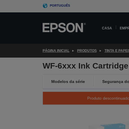
Skip
PORTUGUÊS
to
main
content
CASA
EMP
PÁGINA INICIAL
PRODUTOS
TINTA E PAPEI
WF-6xxx Ink Cartridg
Modelos da série
Segurança do
Produto descontinuado 