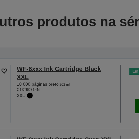
utros produtos na sér
WF-6xxx Ink Cartridge Black
Em 
XXL
10 000 páginas preto
202 ml
C13T90714N
XXL