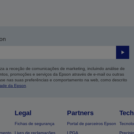
son
Enviar
iza a receção de comunicações de marketing, incluindo análise de
ntos, promoções e serviços da Epson através de e-mail ou outras
ase nas suas preferências e comportamento na web, como descrito
dade da Epson
.
Legal
Partners
Tech
Fichas de segurança
Portal de parceiros Epson
Tecnolo
amento
Livro de reclamações
LPGA
Precisi