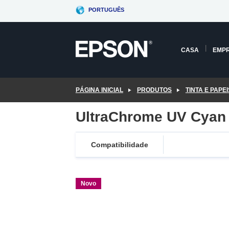
Skip
PORTUGUÊS
to
main
content
CASA
EMP
PÁGINA INICIAL
PRODUTOS
TINTA E PAPEI
UltraChrome UV Cyan
Compatibilidade
Novo