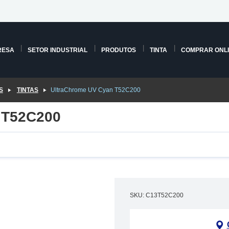
RESA
SETOR INDUSTRIAL
PRODUTOS
TINTA
COMPRAR ONL
S
TINTAS
UltraChrome UV Cyan T52C200
 T52C200
SKU: C13T52C200