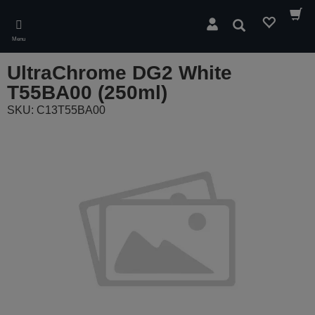
Skip
to
Pesquisar
main
Menu
content
UltraChrome DG2 White
T55BA00 (250ml)
SKU: C13T55BA00