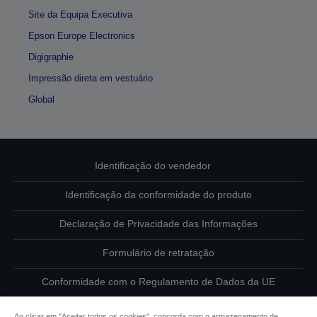
Site da Equipa Executiva
Epson Europe Electronics
Digigraphie
Impressão direta em vestuário
Global
Identificação do vendedor
Identificação da conformidade do produto
Declaração de Privacidade das Informações
Formulário de retratação
Conformidade com o Regulamento de Dados da UE
Contacte-nos sobre os seus dados
Ao clicar em "Aceitar todos os cookies", concorda com o armazenamento de