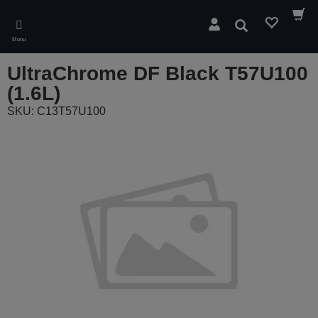
Skip
to
Pesquisar
main
Menu
content
UltraChrome DF Black T57U100
(1.6L)
SKU: C13T57U100