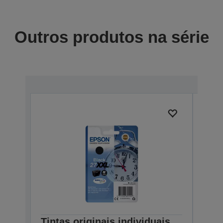
Outros produtos na série
Tintas originais individuais
Tint