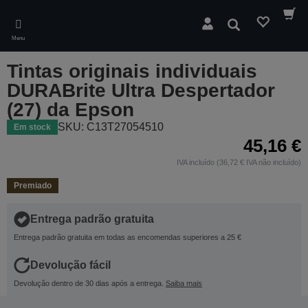
Skip
to
Pesquisar
main
Menu
content
Tintas originais individuais
DURABrite Ultra Despertador
(27) da Epson
SKU: C13T27054510
Em stock
45,16 €
IVA incluído (36,72 € IVA não incluído)
Premiado
Entrega padrão gratuita
Entrega padrão gratuita em todas as encomendas superiores a 25 €
Devolução fácil
Devolução dentro de 30 dias após a entrega.
Saiba mais