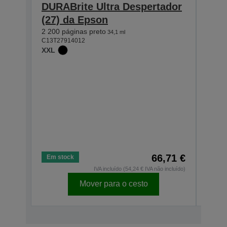
DURABrite Ultra Despertador
DUR
(27) da Epson
(27
2 200 páginas preto
1 100
34,1 ml
C13T27914012
C13T2
XXL
XL
Regr
Comp
segu
Desc
bara
Esta
apli
por 
66,71 €
Em stock
Em s
IVA incluído (54,24 € IVA não incluído)
Mover para o cesto