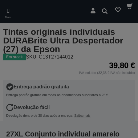
Skip
to
Pesquisar
main
Menu
content
Tintas originais individuais
DURABrite Ultra Despertador
(27) da Epson
SKU: C13T27144012
Em stock
39,80 €
IVA incluído (32,36 € IVA não incluído)
Entrega padrão gratuita
Entrega padrão gratuita em todas as encomendas superiores a 25 €
Devolução fácil
Devolução dentro de 30 dias após a entrega.
Saiba mais
27XL Conjunto individual amarelo