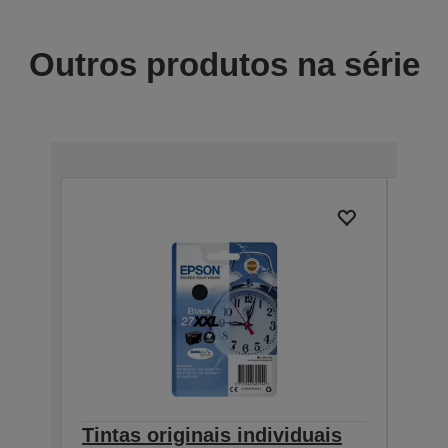
Outros produtos na série
Tintas originais individuais
Tint