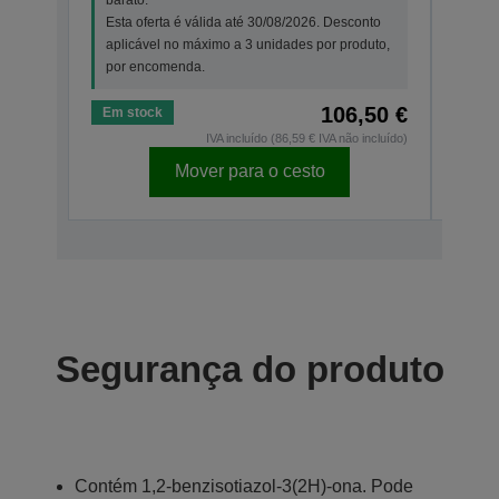
Esta oferta é válida até 30/08/2026. Desconto
Esta
aplicável no máximo a 3 unidades por produto,
apli
por encomenda.
por 
106,50 €
Em stock
Em s
IVA incluído (86,59 € IVA não incluído)
Mover para o cesto
Segurança do produto
Contém 1,2-benzisotiazol-3(2H)-ona. Pode