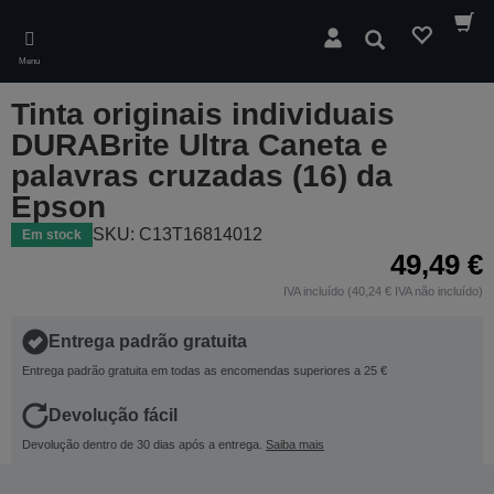
Skip
to
Pesquisar
main
Menu
content
Tinta originais individuais
DURABrite Ultra Caneta e
palavras cruzadas (16) da
Epson
SKU: C13T16814012
Em stock
49,49 €
IVA incluído (40,24 € IVA não incluído)
Entrega padrão gratuita
Entrega padrão gratuita em todas as encomendas superiores a 25 €
Devolução fácil
Devolução dentro de 30 dias após a entrega.
Saiba mais