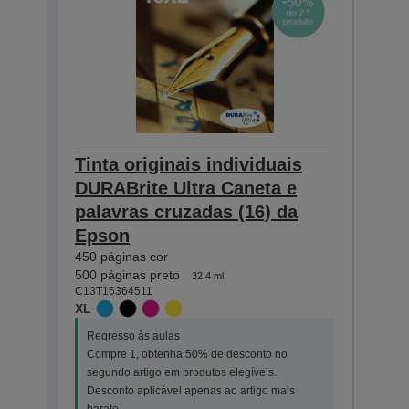
Tinta originais individuais
Tint
DURABrite Ultra Caneta e
DUR
palavras cruzadas (16) da
pala
Epson
Eps
450 páginas cor
165 p
500 páginas preto
175 p
32,4 ml
C13T16364511
C13T1
XL
STAN
Regresso às aulas
Regr
Compre 1, obtenha 50% de desconto no
Comp
segundo artigo em produtos elegíveis.
segu
Desconto aplicável apenas ao artigo mais
Desc
barato.
bara