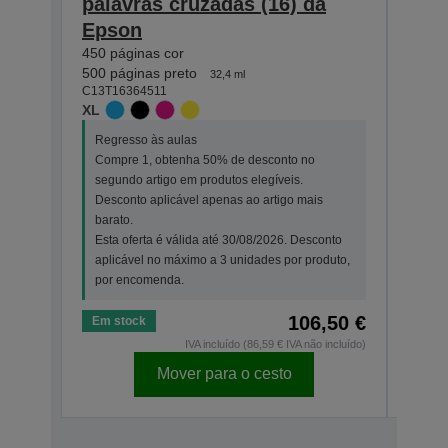
palavras cruzadas (16) da
pala
Epson
Eps
450 páginas cor
165 p
500 páginas preto
175 p
32,4 ml
C13T16364511
C13T1
XL
STAN
Regresso às aulas
Regr
Compre 1, obtenha 50% de desconto no
Comp
segundo artigo em produtos elegíveis.
segu
Desconto aplicável apenas ao artigo mais
Desc
barato.
bara
Esta oferta é válida até 30/08/2026. Desconto
Esta
aplicável no máximo a 3 unidades por produto,
apli
por encomenda.
por 
106,50 €
Em stock
Em s
IVA incluído (86,59 € IVA não incluído)
Mover para o cesto