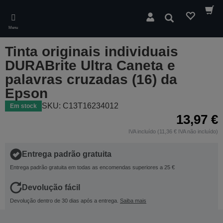
Skip
to
Pesquisar
main
Menu
content
Tinta originais individuais
DURABrite Ultra Caneta e
palavras cruzadas (16) da
Epson
SKU: C13T16234012
Em stock
13,97 €
IVA incluído (11,36 € IVA não incluído)
Entrega padrão gratuita
Entrega padrão gratuita em todas as encomendas superiores a 25 €
Devolução fácil
Devolução dentro de 30 dias após a entrega.
Saiba mais