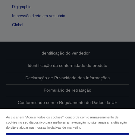
Digigraphie
Impressão direta em vestuário
Global
Identificação do vendedor
Identificação da conformidade do produto
Declaração de Privacidade das Informações
Formulário de retratação
Conformidade com o Regulamento de Dados da UE
Contacte-nos sobre os seus dados
Ao clicar em "Aceitar todos os cookies", concorda com o armazenamento de
cookies no seu dispositivo para melhorar a navegação no site, analisar a utilização
Informações sobre cookies
do site e ajudar nas nossas iniciativas de marketing.