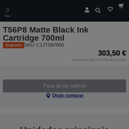
Skip
to
Pesquisar
main
Menu
content
T56P8 Matte Black Ink
Cartridge 700ml
SKU: C13T56P800
Esgotado
303,50 €
IVA incluído (246,75 € IVA não incluído)
Parar de me notificar
Onde comprar