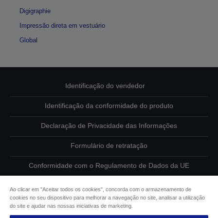
Digigraphie
Impressão direta em vestuário
Global
Identificação do vendedor
Identificação da conformidade do produto
Declaração de Privacidade das Informações
Formulário de retratação
Conformidade com o Regulamento de Dados da UE
Contacte-nos sobre os seus dados
Ao clicar em "Aceitar todos os cookies", concorda com o armazenamento de
cookies no seu dispositivo para melhorar a navegação no site, analisar a utilização
Informações sobre cookies
do site e ajudar nas nossas iniciativas de marketing.