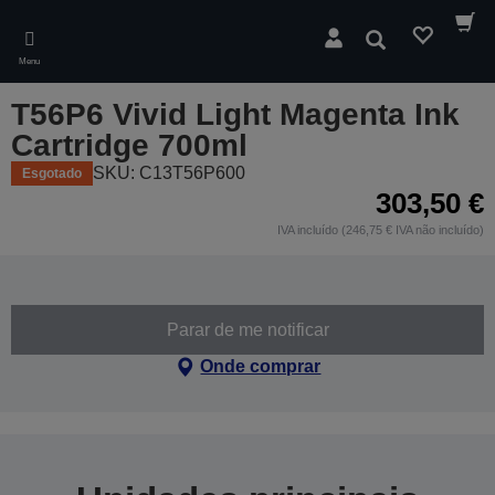
Skip
to
Pesquisar
main
Menu
content
T56P6 Vivid Light Magenta Ink
Cartridge 700ml
SKU: C13T56P600
Esgotado
303,50 €
IVA incluído (246,75 € IVA não incluído)
Parar de me notificar
Onde comprar