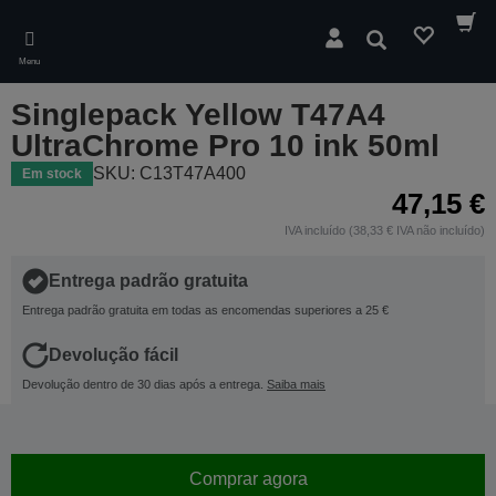
Skip
to
Pesquisar
main
Menu
content
Singlepack Yellow T47A4
UltraChrome Pro 10 ink 50ml
SKU: C13T47A400
Em stock
47,15 €
IVA incluído (38,33 € IVA não incluído)
Entrega padrão gratuita
Entrega padrão gratuita em todas as encomendas superiores a 25 €
Devolução fácil
Devolução dentro de 30 dias após a entrega.
Saiba mais
Comprar agora