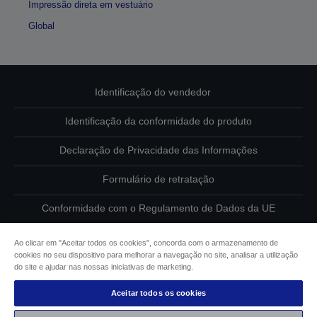
Impressão direta em vestuário
Global
Identificação do vendedor
Identificação da conformidade do produto
Declaração de Privacidade das Informações
Formulário de retratação
Conformidade com o Regulamento de Dados da UE
Contacte-nos sobre os seus dados
Ao clicar em "Aceitar todos os cookies", concorda com o armazenamento de
cookies no seu dispositivo para melhorar a navegação no site, analisar a utilização
Informações sobre cookies
do site e ajudar nas nossas iniciativas de marketing.
Aceitar todos os cookies
Compromisso da Epson para com a acessibilidade