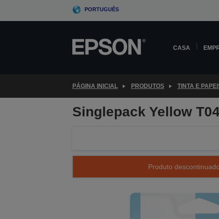
Skip
PORTUGUÊS
to
main
content
CASA
EMP
PÁGINA INICIAL
PRODUTOS
TINTA E PAPEI
Singlepack Yellow T0
Produto descontinuado 