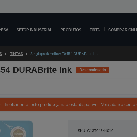
RESA
SETOR INDUSTRIAL
PRODUTOS
TINTA
COMPRAR ONL
S
TINTAS
Singlepack Yellow T0454 DURABrite Ink
454 DURABrite Ink
Descontinuado
- Infelizmente, este produto já não está disponível. Veja abaixo como 
SKU: C13T04544010