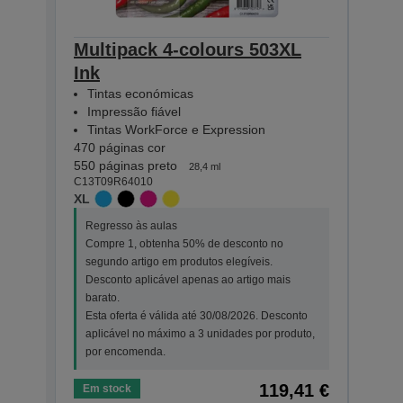
Multipack 4-colours 503XL
Mult
Ink
Eas
Tintas económicas
Tin
Impressão fiável
Imp
Tintas WorkForce e Expression
Tin
470 páginas cor
165 p
550 páginas preto
210 p
28,4 ml
C13T09R64010
C13T0
XL
STAN
Regresso às aulas
Regr
Compre 1, obtenha 50% de desconto no
Comp
segundo artigo em produtos elegíveis.
segu
Desconto aplicável apenas ao artigo mais
Desc
barato.
bara
Esta oferta é válida até 30/08/2026. Desconto
Esta
aplicável no máximo a 3 unidades por produto,
apli
por encomenda.
por 
119,41 €
Em stock
Em s