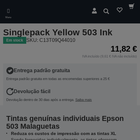
Skip
to
Pesquisar
main
Menu
content
Singlepack Yellow 503 Ink
SKU: C13T09Q44010
Em stock
11,82 €
IVA incluído (9,61 € IVA não incluído)
Entrega padrão gratuita
Entrega padrão gratuita em todas as encomendas superiores a 25 €
Devolução fácil
Devolução dentro de 30 dias após a entrega.
Saiba mais
Tintas genuínas individuais Epson
503 Malaguetas
Reduza os custos de impressão com as tintas XL
Sendo fornecidas individualmente, as tintas oferecem