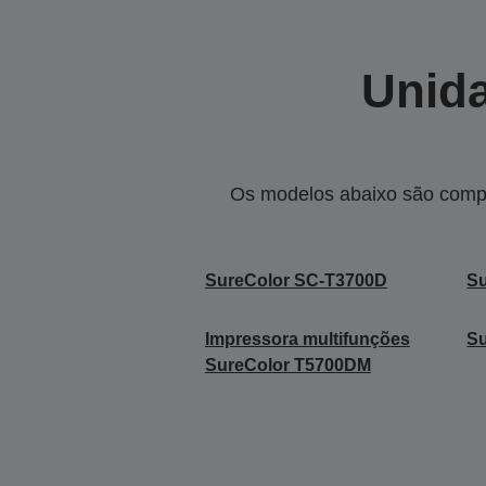
Unida
Os modelos abaixo são compa
SureColor SC-T3700D
S
Impressora multifunções
S
SureColor T5700DM