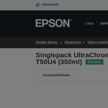
Skip
PORTUGUÊS
to
main
content
CASA
EMP
PÁGINA INICIAL
PRODUTOS
TINTA E PAPEI
Singlepack UltraChro
T50U4 (350ml)
Em stock
Compatibilidade