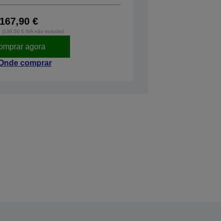
167,90 €
o (136,50 € IVA não incluído)
omprar agora
Onde comprar