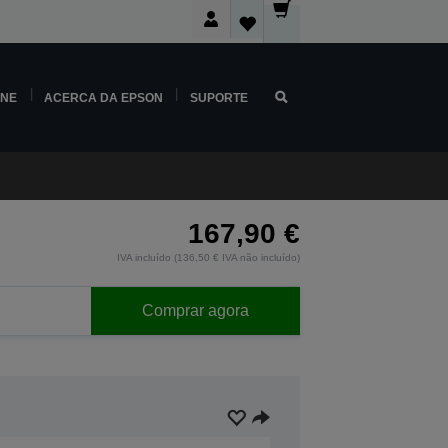
INE
ACERCA DA EPSON
SUPORTE
167,90 €
IVA incluído (136,50 € IVA não incluído)
Comprar agora