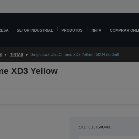
RESA
SETOR INDUSTRIAL
PRODUTOS
TINTA
COMPRAR ONL
S
TINTAS
Singlepack UltraChrome XD3 Yellow T50U4 (350ml)
me XD3 Yellow
SKU: C13T50U400