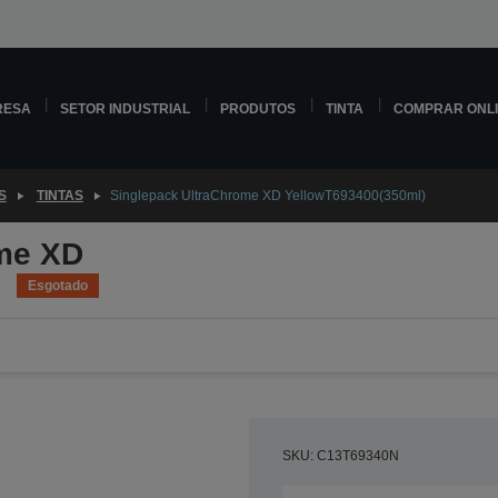
RESA
SETOR INDUSTRIAL
PRODUTOS
TINTA
COMPRAR ONL
S
TINTAS
Singlepack UltraChrome XD YellowT693400(350ml)
me XD
Esgotado
SKU: C13T69340N