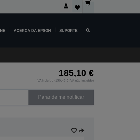
INE
ACERCA DA EPSON
SUPORTE
185,10 €
IVA incluído (150,49 € IVA não incluído)
Parar de me notificar