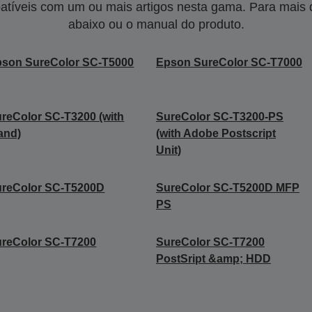
tíveis com um ou mais artigos nesta gama. Para mais de
abaixo ou o manual do produto.
son SureColor SC-T5000
Epson SureColor SC-T7000
reColor SC-T3200 (with
SureColor SC-T3200-PS
and)
(with Adobe Postscript
Unit)
ureColor SC-T5200D
SureColor SC-T5200D MFP
PS
reColor SC-T7200
SureColor SC-T7200
PostSript &amp; HDD