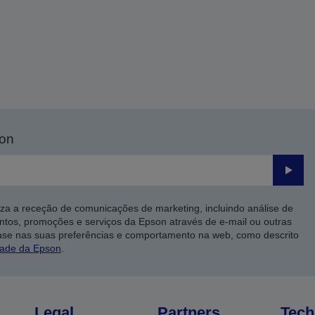
son
Enviar
iza a receção de comunicações de marketing, incluindo análise de
ntos, promoções e serviços da Epson através de e-mail ou outras
ase nas suas preferências e comportamento na web, como descrito
dade da Epson
.
Legal
Partners
Tech