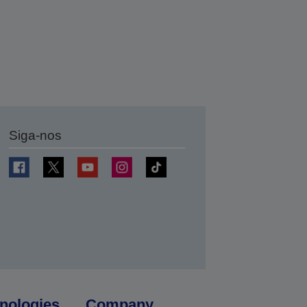
Siga-nos
nologies
Company