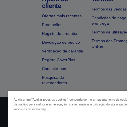
cliente
Termos das vendas
Ofertas mais recentes
Condições de pag
e entrega
Promoções
Termos de utilizaçã
Registo de produtos
Termos das Promo
Devolução de pedido
Online
Verificação de garantia
Registo CoverPlus
Contacte-nos
Pesquisa de
revendedores
Ao clicar em "Aceitar todos os cookies", concorda com o armazenamento de cook
dispositivo para melhorar a navegação no site, analisar a utilização do site e ajud
Identificação do vendedor
Identifica
iniciativas de marketing.
Conformidade com o Regu