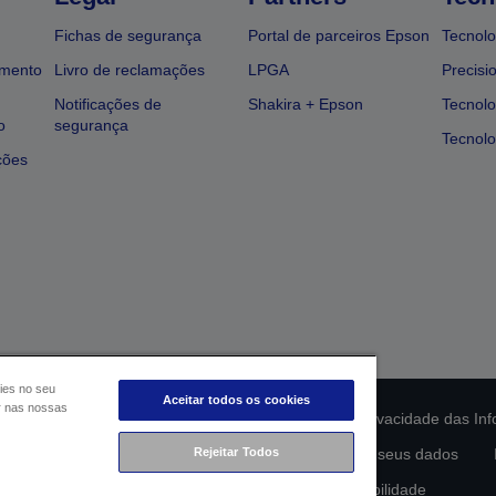
Fichas de segurança
Portal de parceiros Epson
Tecnolo
amento
Livro de reclamações
LPGA
Precisi
Notificações de
Shakira + Epson
Tecnolo
o
segurança
Tecnolo
ções
ies no seu
Aceitar todos os cookies
ar nas nossas
ção da conformidade do produto
Declaração de Privacidade das In
lamento de Dados da UE
Rejeitar Todos
Contacte-nos sobre os seus dados
Compromisso da Epson para com a acessibilidade