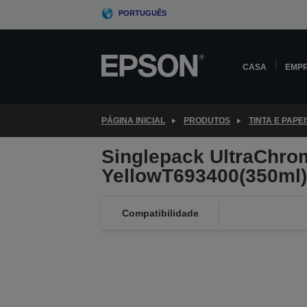
Skip
PORTUGUÊS
to
main
content
CASA
EMP
PÁGINA INICIAL
PRODUTOS
TINTA E PAPEI
Singlepack UltraChro
YellowT693400(350ml)
Compatibilidade