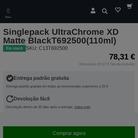
Skip
to
Pesquisar
main
Menu
content
Singlepack UltraChrome XD
Matte BlackT692500(110ml)
SKU: C13T692500
Em stock
78,31 €
IVA incluído (63,67 € IVA não incluído)
Entrega padrão gratuita
Entrega padrão gratuita em todas as encomendas superiores a 25 €
Devolução fácil
Devolução dentro de 30 dias após a entrega.
Saiba mais
Comprar agora