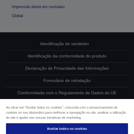
Impressão direta em vestuário
Global
Identificação do vendedor
Identificação da conformidade do produto
Declaração de Privacidade das Informações
Formulário de retratação
Conformidade com o Regulamento de Dados da UE
Contacte-nos sobre os seus dados
Ao clicar em "Aceitar todos os cookies", concorda com o armazenamento de
cookies no seu dispositivo para melhorar a navegação no site, analisar a utilização
Informações sobre cookies
do site e ajudar nas nossas iniciativas de marketing.
Aceitar todos os cookies
Compromisso da Epson para com a acessibilidade