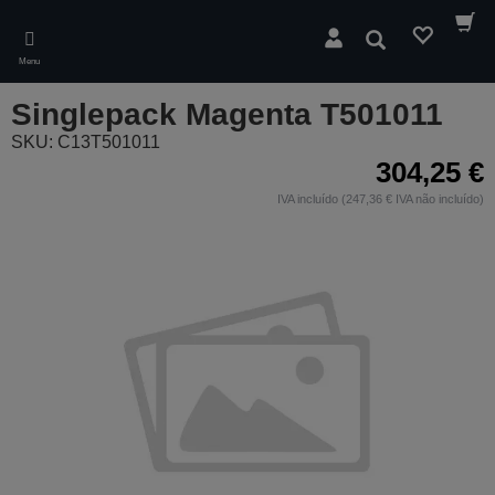
Skip
to
Pesquisar
main
Menu
content
Singlepack Magenta T501011
SKU: C13T501011
304,25 €
IVA incluído (247,36 € IVA não incluído)