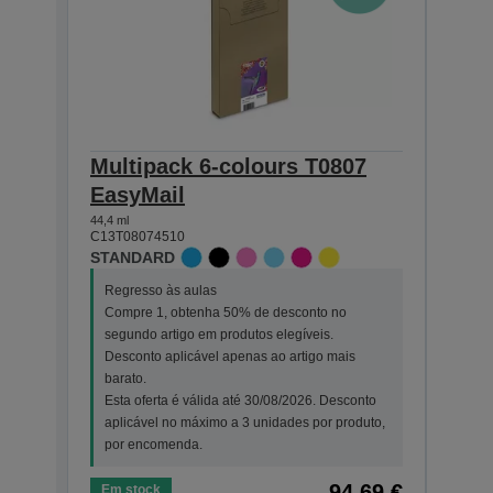
Multipack 6-colours T0807
Sin
EasyMail
Clar
44,4 ml
7,4 ml
C13T08074510
C13T0
STANDARD
STAN
Regresso às aulas
Regr
Compre 1, obtenha 50% de desconto no
Comp
segundo artigo em produtos elegíveis.
segu
Desconto aplicável apenas ao artigo mais
Desc
barato.
bara
Esta oferta é válida até 30/08/2026. Desconto
Esta
aplicável no máximo a 3 unidades por produto,
apli
por encomenda.
por 
94,69 €
Em stock
Em s