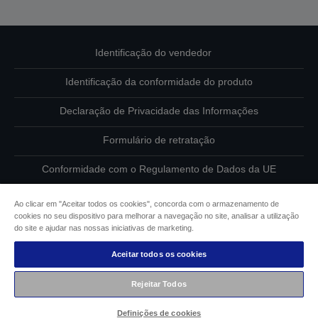
Identificação do vendedor
Identificação da conformidade do produto
Declaração de Privacidade das Informações
Formulário de retratação
Conformidade com o Regulamento de Dados da UE
Contacte-nos sobre os seus dados
Ao clicar em "Aceitar todos os cookies", concorda com o armazenamento de
cookies no seu dispositivo para melhorar a navegação no site, analisar a utilização
Informações sobre cookies
do site e ajudar nas nossas iniciativas de marketing.
Aceitar todos os cookies
Compromisso da Epson para com a acessibilidade
Rejeitar Todos
Copyright © 2026 Seiko Epson
Definições de cookies