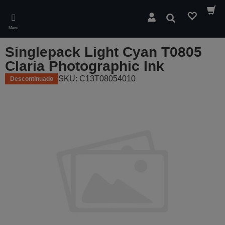
Skip
to
Pesquisar
main
Menu
content
Singlepack Light Cyan T0805
Claria Photographic Ink
SKU: C13T08054010
Descontinuado