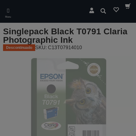
Skip
to
Pesquisar
main
Menu
content
Singlepack Black T0791 Claria
Photographic Ink
SKU: C13T07914010
Descontinuado