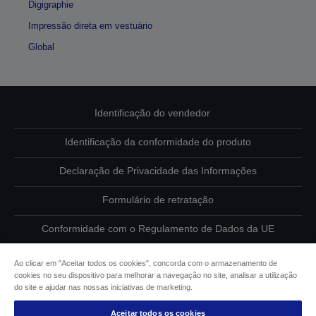
Digigraphie
Impressão direta em vestuário
Global
Identificação do vendedor
Identificação da conformidade do produto
Declaração de Privacidade das Informações
Formulário de retratação
Conformidade com o Regulamento de Dados da UE
Contacte-nos sobre os seus dados
Ao clicar em "Aceitar todos os cookies", concorda com o armazenamento de
cookies no seu dispositivo para melhorar a navegação no site, analisar a utilização
Informações sobre cookies
do site e ajudar nas nossas iniciativas de marketing.
Aceitar todos os cookies
Compromisso da Epson para com a acessibilidade