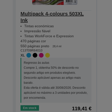
Multipack 4-colours 503XL
Mult
Ink
Eas
Tintas económicas
Tin
Impressão fiável
Imp
Tintas WorkForce e Expression
Tin
470 páginas cor
165 p
550 páginas preto
210 p
28,4 ml
C13T09R64010
C13T0
XL
STAN
Regresso às aulas
Regr
Compre 1, obtenha 50% de desconto no
Comp
segundo artigo em produtos elegíveis.
segu
Desconto aplicável apenas ao artigo mais
Desc
barato.
bara
Esta oferta é válida até 30/08/2026. Desconto
Esta
aplicável no máximo a 3 unidades por produto,
apli
por encomenda.
por 
119,41 €
Em stock
Em s