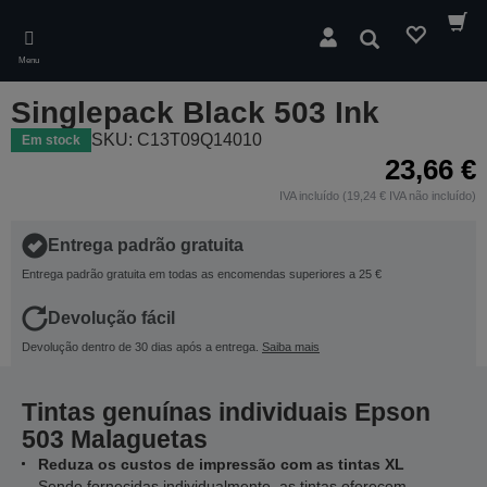
Skip
to
Pesquisar
main
Menu
content
Singlepack Black 503 Ink
SKU: C13T09Q14010
Em stock
23,66 €
IVA incluído (19,24 € IVA não incluído)
Entrega padrão gratuita
Entrega padrão gratuita em todas as encomendas superiores a 25 €
Devolução fácil
Devolução dentro de 30 dias após a entrega.
Saiba mais
Tintas genuínas individuais Epson
503 Malaguetas
Reduza os custos de impressão com as tintas XL
Sendo fornecidas individualmente, as tintas oferecem