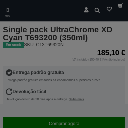
Skip
to
Pesquisar
main
Menu
content
Single pack UltraChrome XD
Cyan T693200 (350ml)
SKU: C13T69320N
Em stock
185,10 €
IVA incluído (150,49 € IVA não incluído)
Entrega padrão gratuita
Entrega padrão gratuita em todas as encomendas superiores a 25 €
Devolução fácil
Devolução dentro de 30 dias após a entrega.
Saiba mais
Comprar agora