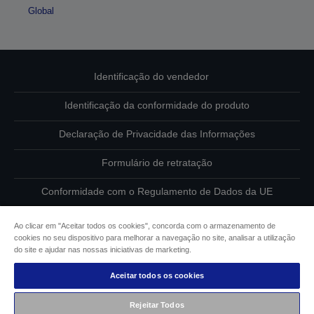
Global
Identificação do vendedor
Identificação da conformidade do produto
Declaração de Privacidade das Informações
Formulário de retratação
Conformidade com o Regulamento de Dados da UE
Contacte-nos sobre os seus dados
Ao clicar em "Aceitar todos os cookies", concorda com o armazenamento de
cookies no seu dispositivo para melhorar a navegação no site, analisar a utilização
Informações sobre cookies
do site e ajudar nas nossas iniciativas de marketing.
Aceitar todos os cookies
Compromisso da Epson para com a acessibilidade
Rejeitar Todos