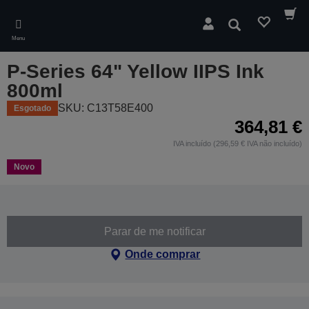
Skip
to
Pesquisar
main
Menu
content
P-Series 64" Yellow IIPS Ink
800ml
SKU: C13T58E400
Esgotado
364,81 €
IVA incluído (296,59 € IVA não incluído)
Novo
Parar de me notificar
Onde comprar