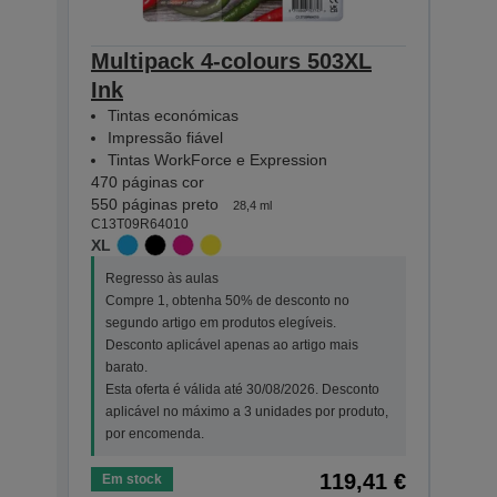
Multipack 4-colours 503XL
Mult
Ink
Eas
Tintas económicas
Tin
Impressão fiável
Imp
Tintas WorkForce e Expression
Tin
470 páginas cor
165 p
550 páginas preto
210 p
28,4 ml
C13T09R64010
C13T0
XL
STAN
Regresso às aulas
Regr
Compre 1, obtenha 50% de desconto no
Comp
segundo artigo em produtos elegíveis.
segu
Desconto aplicável apenas ao artigo mais
Desc
barato.
bara
Esta oferta é válida até 30/08/2026. Desconto
Esta
aplicável no máximo a 3 unidades por produto,
apli
por encomenda.
por 
119,41 €
Em stock
Em s