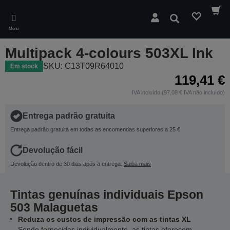
Skip
to
Pesquisar
main
Menu
content
Multipack 4-colours 503XL Ink
SKU: C13T09R64010
Em stock
119,41 €
IVA incluído (97,08 € IVA não incluído)
Entrega padrão gratuita
Entrega padrão gratuita em todas as encomendas superiores a 25 €
Devolução fácil
Devolução dentro de 30 dias após a entrega.
Saiba mais
Tintas genuínas individuais Epson
503 Malaguetas
Reduza os custos de impressão com as tintas XL
Sendo fornecidas individualmente, as tintas oferecem