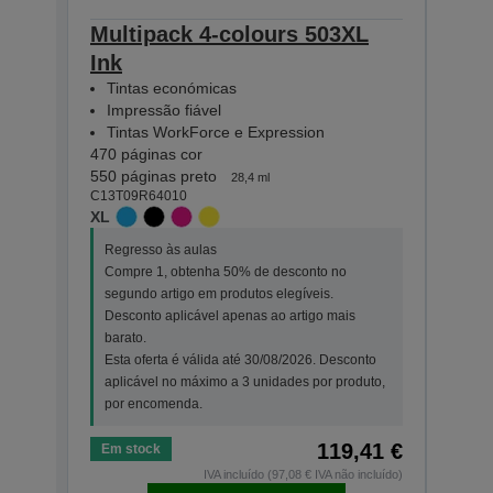
Multipack 4-colours 503XL
Mult
Ink
Eas
Tintas económicas
Tin
Impressão fiável
Imp
Tintas WorkForce e Expression
Tin
470 páginas cor
165 p
550 páginas preto
210 p
28,4 ml
C13T09R64010
C13T0
XL
STAN
Regresso às aulas
Regr
Compre 1, obtenha 50% de desconto no
Comp
segundo artigo em produtos elegíveis.
segu
Desconto aplicável apenas ao artigo mais
Desc
barato.
bara
Esta oferta é válida até 30/08/2026. Desconto
Esta
aplicável no máximo a 3 unidades por produto,
apli
por encomenda.
por 
119,41 €
Em stock
Em s
IVA incluído (97,08 € IVA não incluído)