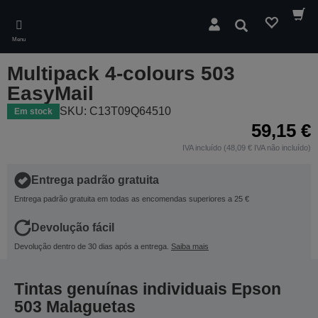
Skip
to
Pesquisar
main
Menu
content
Multipack 4-colours 503
EasyMail
SKU: C13T09Q64510
Em stock
59,15 €
IVA incluído (48,09 € IVA não incluído)
Entrega padrão gratuita
Entrega padrão gratuita em todas as encomendas superiores a 25 €
Devolução fácil
Devolução dentro de 30 dias após a entrega.
Saiba mais
Tintas genuínas individuais Epson
503 Malaguetas