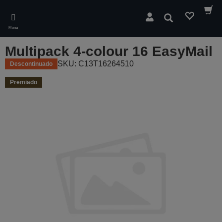
Skip
to
Pesquisar
main
Menu
content
Multipack 4-colour 16 EasyMail
SKU: C13T16264510
Descontinuado
Premiado