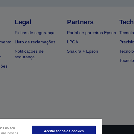
Legal
Partners
Tech
Fichas de segurança
Portal de parceiros Epson
Tecnolo
amento
Livro de reclamações
LPGA
Precisi
Notificações de
Shakira + Epson
Tecnolo
o
segurança
Tecnolo
ções
ies no seu
Aceitar todos os cookies
ar nas nossas