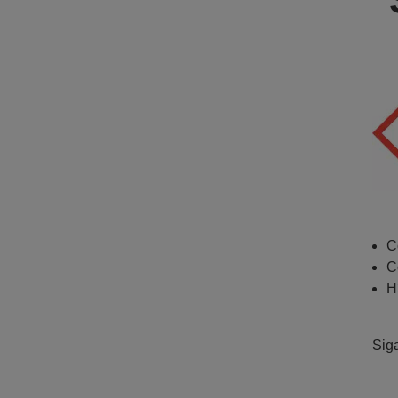
C
C
H
Sig