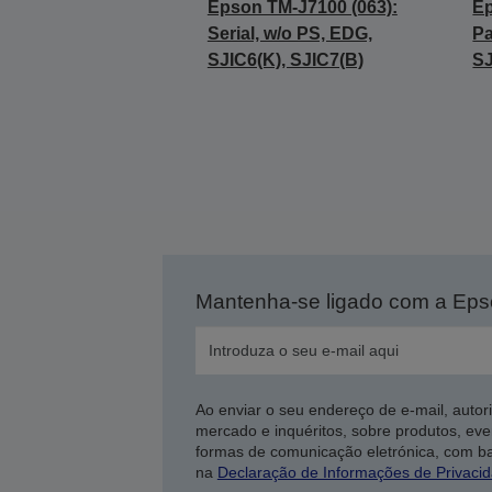
Epson TM-J7100 (063):
Ep
Serial, w/o PS, EDG,
Pa
SJIC6(K), SJIC7(B)
SJ
Mantenha-se ligado com a Ep
Ao enviar o seu endereço de e-mail, autor
mercado e inquéritos, sobre produtos, eve
formas de comunicação eletrónica, com b
na
Declaração de Informações de Privaci