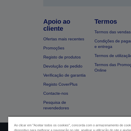
Apoio ao
Termos
cliente
Termos das vendas
Ofertas mais recentes
Condições de pag
e entrega
Promoções
Termos de utilizaçã
Registo de produtos
Termos das Promo
Devolução de pedido
Online
Verificação de garantia
Registo CoverPlus
Contacte-nos
Pesquisa de
revendedores
Ao clicar em "Aceitar todos os cookies", concorda com o armazenamento de cook
dispositivo para melhorar a navegação no site, analisar a utilização do site e ajud