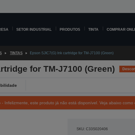
RESA
SETOR INDUSTRIAL
PRODUTOS
TINTA
COMPRAR ONL
S
TINTAS
Epson SJIC7(G) Ink cartridge for TM-J7100 (Green)
rtridge for TM-J7100 (Green)
Descon
bilidade
- Infelizmente, este produto já não está disponível. Veja abaixo como 
SKU: C33S020406