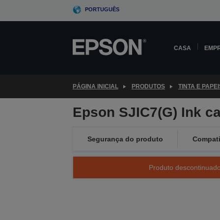
Skip
PORTUGUÊS
to
main
content
CASA
EMP
PÁGINA INICIAL
PRODUTOS
TINTA E PAPEI
Epson SJIC7(G) Ink ca
Segurança do produto
Compati
Produto descontinuado 