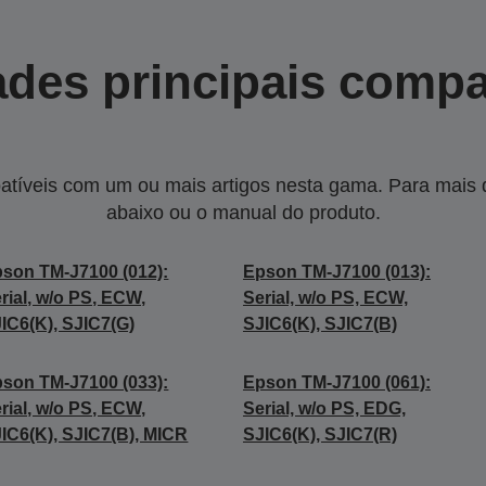
des principais compa
tíveis com um ou mais artigos nesta gama. Para mais de
abaixo ou o manual do produto.
son TM-J7100 (012):
Epson TM-J7100 (013):
rial, w/o PS, ECW,
Serial, w/o PS, ECW,
IC6(K), SJIC7(G)
SJIC6(K), SJIC7(B)
son TM-J7100 (033):
Epson TM-J7100 (061):
rial, w/o PS, ECW,
Serial, w/o PS, EDG,
IC6(K), SJIC7(B), MICR
SJIC6(K), SJIC7(R)