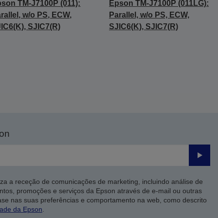
son TM-J7100P (011):
Epson TM-J7100P (011LG):
rallel, w/o PS, ECW,
Parallel, w/o PS, ECW,
IC6(K), SJIC7(R)
SJIC6(K), SJIC7(R)
son
Enviar
iza a receção de comunicações de marketing, incluindo análise de
ntos, promoções e serviços da Epson através de e-mail ou outras
ase nas suas preferências e comportamento na web, como descrito
dade da Epson
.