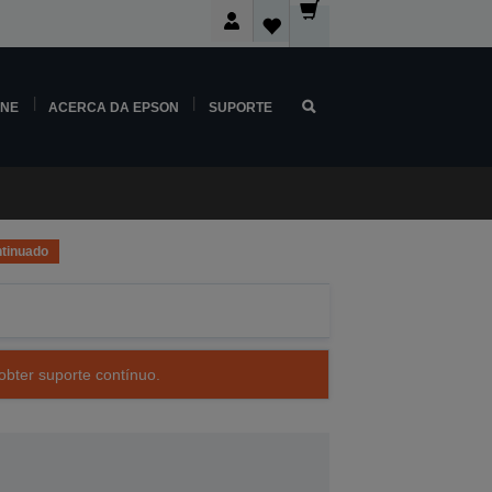
INE
ACERCA DA EPSON
SUPORTE
tinuado
obter suporte contínuo.