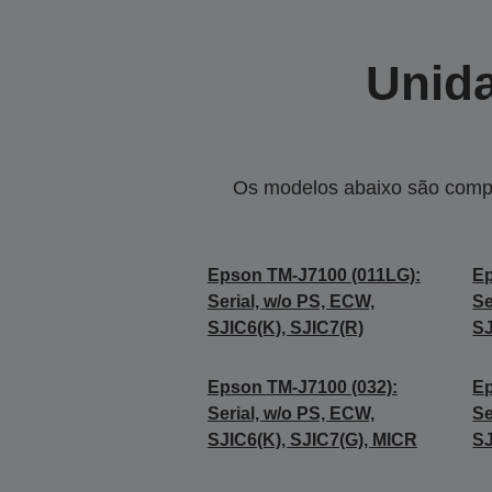
Unida
Os modelos abaixo são compa
Epson TM-J7100 (011LG):
Ep
Serial, w/o PS, ECW,
Se
SJIC6(K), SJIC7(R)
SJ
Epson TM-J7100 (032):
Ep
Serial, w/o PS, ECW,
Se
SJIC6(K), SJIC7(G), MICR
SJ