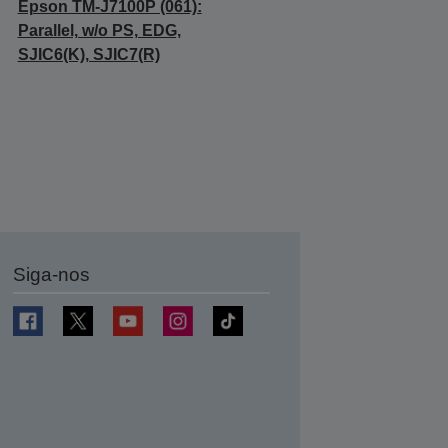
Epson TM-J7100P (061):
Parallel, w/o PS, EDG,
SJIC6(K), SJIC7(R)
Siga-nos