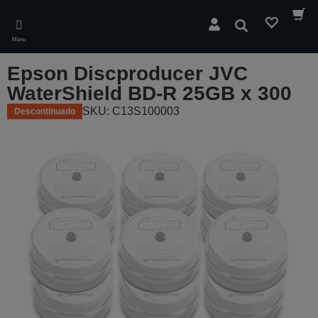
Skip
to
Pesquisar
main
Menu
content
Epson Discproducer JVC
WaterShield BD-R 25GB x 300
SKU: C13S100003
Descontinuado