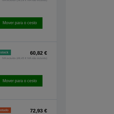
IVA incluído (59,29 € IVA não incluído)
Mover para o cesto
60,82 €
stock
IVA incluído (49,45 € IVA não incluído)
Mover para o cesto
72,93 €
otado