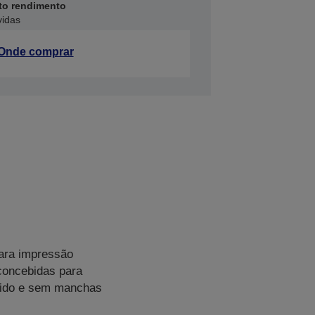
lto rendimento
vidas
Onde comprar
para impressão
concebidas para
ítido e sem manchas