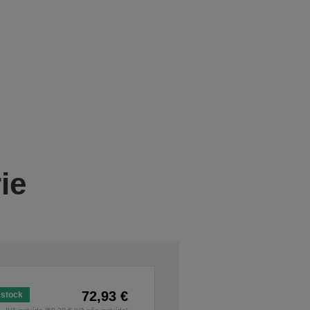
ie
72,93 €
stock