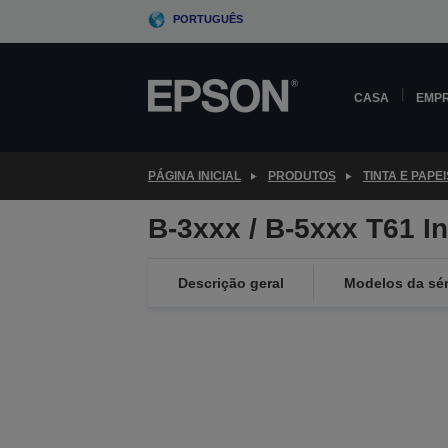
Skip
PORTUGUÊS
to
main
content
CASA
EMP
PÁGINA INICIAL
PRODUTOS
TINTA E PAPEI
B-3xxx / B-5xxx T61 I
Descrição geral
Modelos da sér