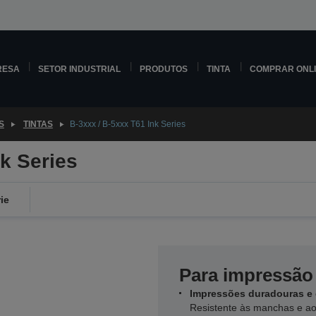
RESA
SETOR INDUSTRIAL
PRODUTOS
TINTA
COMPRAR ONL
S
TINTAS
B-3xxx / B-5xxx T61 Ink Series
nk Series
ie
Para impressão 
Impressões duradouras e
Resistente às manchas e a