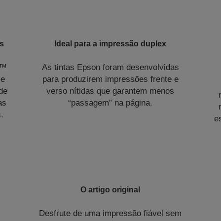
s
Ideal para a impressão duplex
e™
As tintas Epson foram desenvolvidas
 e
para produzirem impressões frente e
de
verso nítidas que garantem menos
as
“passagem” na página.
.
e
O artigo original
Desfrute de uma impressão fiável sem