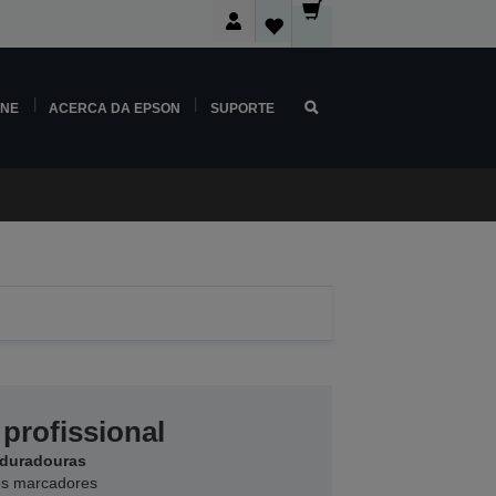
INE
ACERCA DA EPSON
SUPORTE
profissional
 duradouras
os marcadores