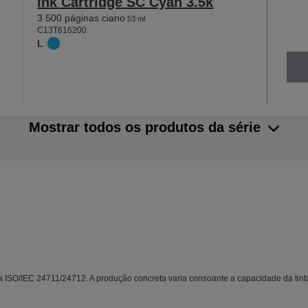
Ink Cartridge SC Cyan 3.5k
3 500 páginas ciano
53 ml
C13T616200
L
Mostrar todos os produtos da série
SO/IEC 24711/24712. A produção concreta varia consoante a capacidade da tinta,