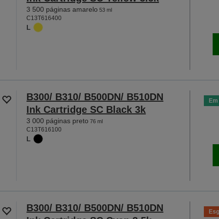
3 500 páginas amarelo
53 ml
C13T616400
L
B300/ B310/ B500DN/ B510DN
Em 
Ink Cartridge SC Black 3k
3 000 páginas preto
76 ml
C13T616100
L
B300/ B310/ B500DN/ B510DN
Esg