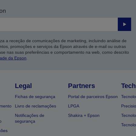
son
Enviar
iza a receção de comunicações de marketing, incluindo análise de
ntos, promoções e serviços da Epson através de e-mail ou outras
ase nas suas preferências e comportamento na web, como descrito
dade da Epson
.
Legal
Partners
Tech
Fichas de segurança
Portal de parceiros Epson
Tecnolo
amento
Livro de reclamações
LPGA
Precisi
Notificações de
Shakira + Epson
Tecnolo
o
segurança
Tecnolo
ções