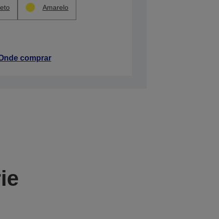
eto
Amarelo
Onde comprar
ie