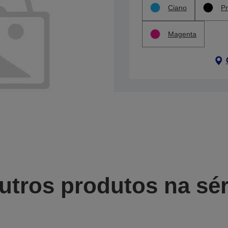
Ciano
Pr
Magenta
utros produtos na sér