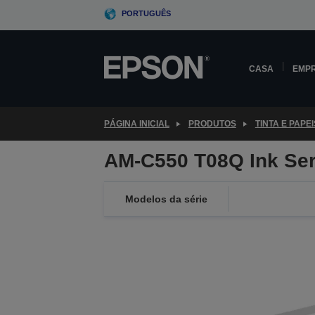
Skip
PORTUGUÊS
to
main
content
CASA
EMP
PÁGINA INICIAL
PRODUTOS
TINTA E PAPEI
AM-C550 T08Q Ink Ser
Modelos da série