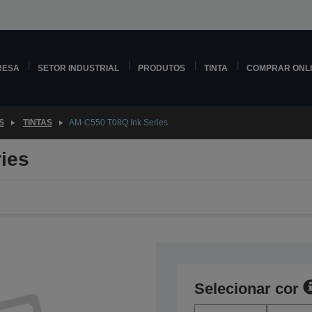
RESA
SETOR INDUSTRIAL
PRODUTOS
TINTA
COMPRAR ONL
S
TINTAS
AM-C550 T08Q Ink Series
ies
Selecionar cor