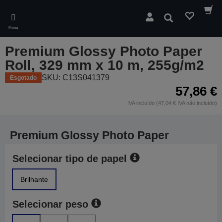
Skip
to
Pesquisar
main
Menu
content
Premium Glossy Photo Paper
Roll, 329 mm x 10 m, 255g/m2
SKU: C13S041379
Esgotado
57,86 €
IVA incluído (47,04 € IVA não incluído)
Premium Glossy Photo Paper
Selecionar tipo de papel
Brilhante
Selecionar peso