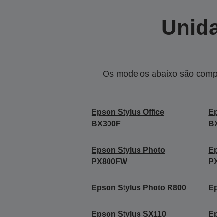
Unida
Os modelos abaixo são compa
Epson Stylus Office
Ep
BX300F
B
Epson Stylus Photo
Ep
PX800FW
P
Epson Stylus Photo R800
Ep
Epson Stylus SX110
Ep