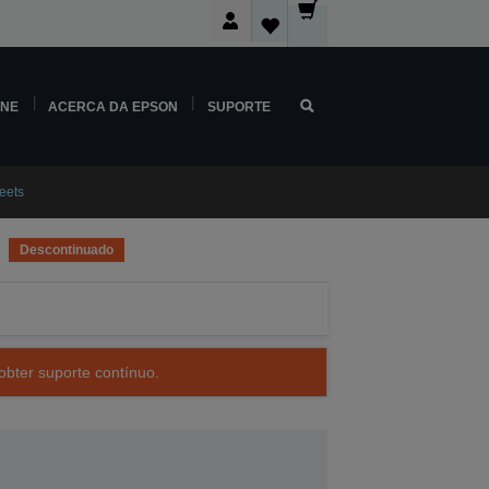
INE
ACERCA DA EPSON
SUPORTE
heets
Descontinuado
obter suporte contínuo.