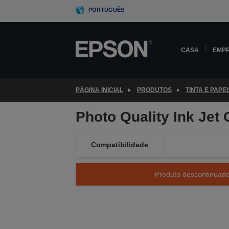
Skip
PORTUGUÊS
to
main
content
CASA
EMP
PÁGINA INICIAL
PRODUTOS
TINTA E PAPEI
Photo Quality Ink Jet 
Compatibilidade
Produto descontinuado 