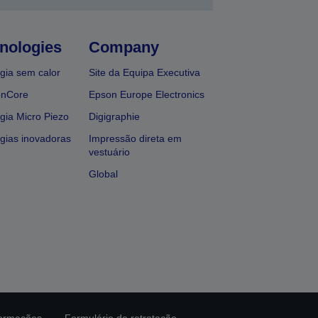
nologies
Company
gia sem calor
Site da Equipa Executiva
onCore
Epson Europe Electronics
gia Micro Piezo
Digigraphie
gias inovadoras
Impressão direta em
vestuário
Global
formações
Formulário de retratação