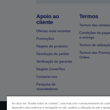
Apoio ao
Termos
cliente
Termos das vendas
Ofertas mais recentes
Condições de pag
e entrega
Promoções
Termos de utilizaçã
Registo de produtos
Termos das Promo
Devolução de pedido
Online
Verificação de garantia
Registo CoverPlus
Contacte-nos
Pesquisa de
revendedores
Ao clicar em "Aceitar todos os cookies", concorda com o armazenamento de cook
dispositivo para melhorar a navegação no site, analisar a utilização do site e ajud
Identificação do vendedor
Identifica