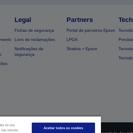
Legal
Partners
Tech
Fichas de segurança
Portal de parceiros Epson
Tecnolo
amento
Livro de reclamações
LPGA
Precisi
Notificações de
Shakira + Epson
Tecnolo
o
segurança
Tecnolo
ções
ies no seu
Aceitar todos os cookies
ar nas nossas
ção da conformidade do produto
Declaração de Privacidade das In