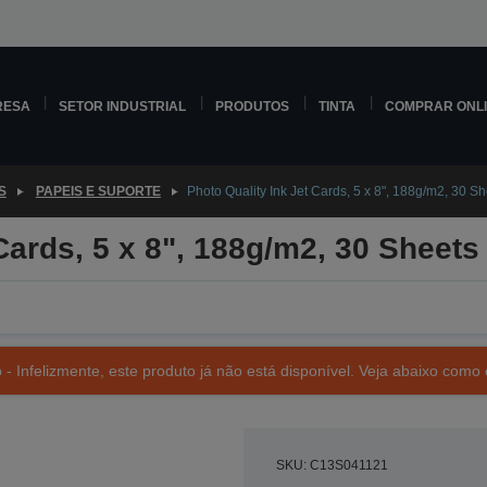
RESA
SETOR INDUSTRIAL
PRODUTOS
TINTA
COMPRAR ONL
S
PAPEIS E SUPORTE
Photo Quality Ink Jet Cards, 5 x 8", 188g/m2, 30 S
Cards, 5 x 8", 188g/m2, 30 Sheets
- Infelizmente, este produto já não está disponível. Veja abaixo como 
SKU: C13S041121