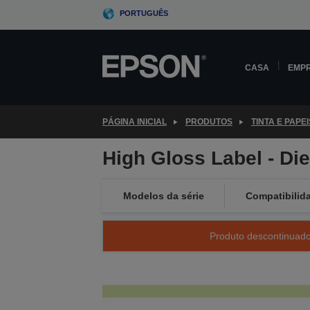
Skip
PORTUGUÊS
to
main
content
CASA
EMP
PÁGINA INICIAL
PRODUTOS
TINTA E PAPEI
High Gloss Label - Di
Modelos da série
Compatibilid
Produto descontinuado 