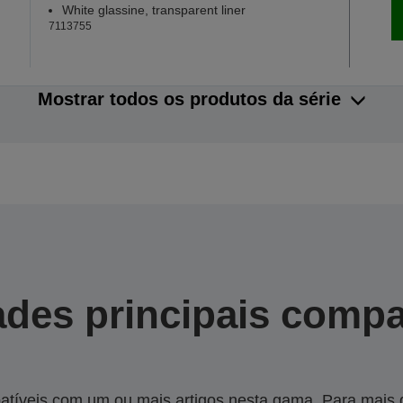
White glassine, transparent liner
7113755
Mostrar todos os produtos da série
des principais compa
tíveis com um ou mais artigos nesta gama. Para mais de