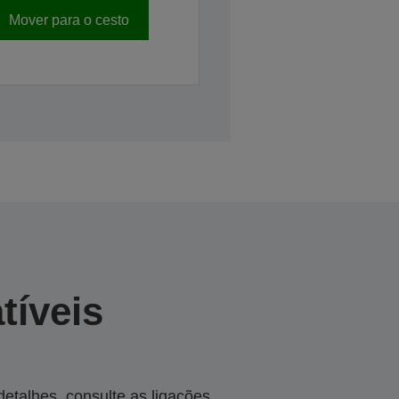
Mover para o cesto
tíveis
talhes, consulte as ligações