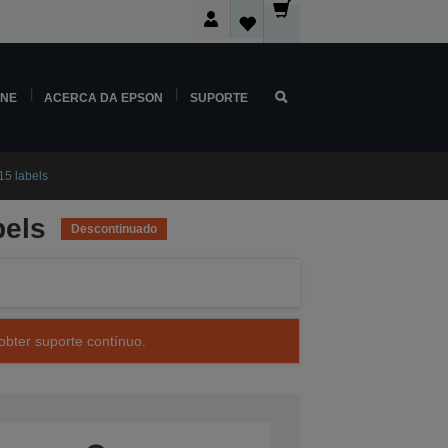
INE
ACERCA DA EPSON
SUPORTE
15 labels
bels
Descontinuado
obter suporte contínuo.