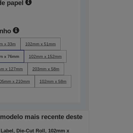
de papel
anho
m x 33m
102mm x 51mm
m x 76mm
102mm x 152mm
m x 127mm
203mm x 58m
05mm x 210mm
102mm x 58m
 modelo mais recente deste
 Label, Die-Cut Roll, 102mm x