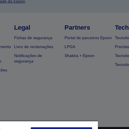
dade da Epson
.
Legal
Partners
Tech
Fichas de segurança
Portal de parceiros Epson
Tecnolo
amento
Livro de reclamações
LPGA
Precisi
Notificações de
Shakira + Epson
Tecnolo
o
segurança
Tecnolo
ções