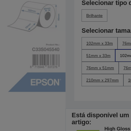
Selecionar tipo 
Brilhante
Selecionar tam
102mm x 33m
76m
51mm x 33m
102m
76mm x 51mm
76m
210mm x 297mm
1
Está disponível um
artigo:
High Gloss