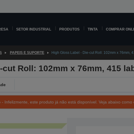
RESA
SETOR INDUSTRIAL
PRODUTOS
TINTA
COMPRAR ONL
S
PAPEIS E SUPORTE
High Gloss Label - Die-cut Roll: 102mm x 76mm, 4
e-cut Roll: 102mm x 76mm, 415 la
ade
- Infelizmente, este produto já não está disponível. Veja abaixo como 
SKU: C33S045540