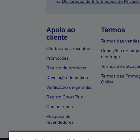
na
Declaração de Informações de Privaci
Apoio ao
Termos
cliente
Termos das vendas
Ofertas mais recentes
Condições de pag
e entrega
Promoções
Termos de utilizaçã
Registo de produtos
Termos das Promo
Devolução de pedido
Online
Verificação de garantia
Registo CoverPlus
Contacte-nos
Pesquisa de
revendedores